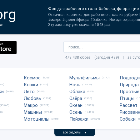
org
Фон для рабочего стола: бабочка, флора, цве
Отличная картинка для рабочего стола из рубрики 
#макро #цветы #флора #бабочка. Исходное разре
ол
Эту заставку уже скачали 1048 раз.
478.438 обоев (сегодня +99) | за сут
Космос
Мультфильмы
Подводн
(6006)
(1177)
Кошки
Ночь
Природа
684)
(7730)
(12408)
ки
Лето
Облака
Простые
(6488)
(9669)
(945)
Любовь
Озёра
Птицы
(1791)
(6990)
(1
Макро
Океан
Рассвет
(49468)
(12622)
(13539)
Машины
Осень
Рисован
8)
(37846)
(14461)
Мотоциклы
Пейзажи
Собаки
(3701)
(24579)
(
все разделы
▼