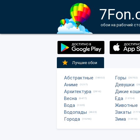
7Fon.
обои на рабочий ст
Лучшие обои
Абстрактные
Горы
(18032)
(20702)
Аниме
Девушки
(1217)
(2
Архитектура
Дикие кош
(2816)
Весна
Еда
(6477)
(13704)
Вода
Животные
(1335)
Водопады
Закаты
(4623)
(1773
Города
Зима
(15296)
(13510)