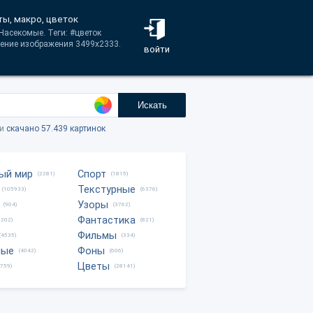
ты, макро, цветок
Насекомые. Теги: #цветок
шение изображения 3499x2333.
войти
Искать
ки
скачано 57.439 картинок
ый мир
Спорт
(2281)
(1815)
Текстурные
(105933)
(6376)
Узоры
(904)
(3762)
Фантастика
0202)
(821)
Фильмы
(4535)
(334)
ные
Фоны
(4042)
(606)
Цветы
8759)
(28141)