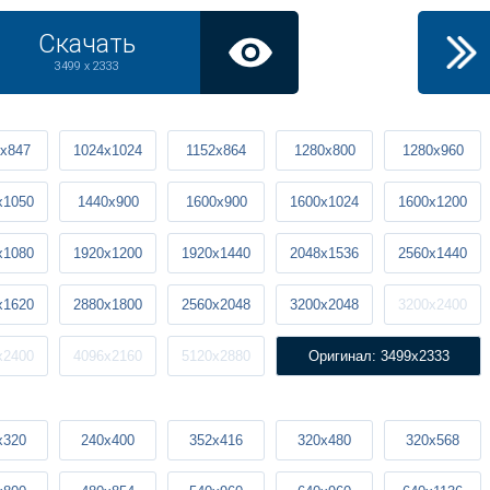
Скачать
3499 x 2333
x847
1024x1024
1152x864
1280x800
1280x960
x1050
1440x900
1600x900
1600x1024
1600x1200
x1080
1920x1200
1920x1440
2048x1536
2560x1440
x1620
2880x1800
2560x2048
3200x2048
3200x2400
x2400
4096x2160
5120x2880
Оригинал: 3499x2333
x320
240x400
352x416
320x480
320x568