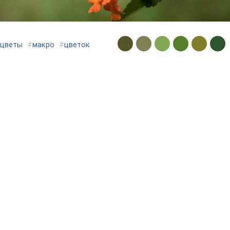
цветы
#
макро
#
цветок