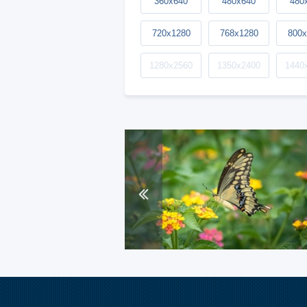
360x640
480x640
480
720x1280
768x1280
800x
1280x2560
1350x2400
1440