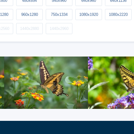
x800
480x854
540x960
640x960
640x1136
1280
960x1280
750x1334
1080x1920
1080x2220
x2560
1440x2880
1440x2960