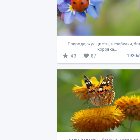
Природа, жук, цветы, незабудки, б
коровка...
1920x
4.3
87