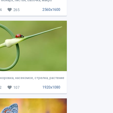
Монарх, листья, бабочка, макро
2560x1600
4
265
коровка, насекомое, стрелка, растение
1920x1080
2
107