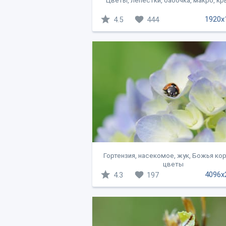
Цветы, лепестки, бабочка, макро, к
1920x
4.5
444
Гортензия, насекомое, жук, Божья кор
цветы
4096x
4.3
197