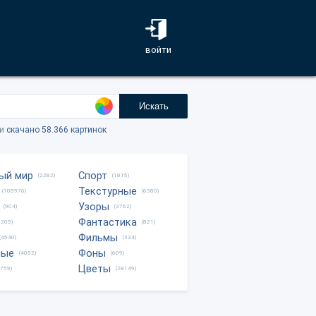
войти
Искать
ки
скачано 58.366 картинок
ый мир
Спорт
(2282)
(1815)
Текстурные
(105976)
(6380)
Узоры
(904)
(3762)
Фантастика
0205)
(821)
Фильмы
(4540)
(334)
ные
Фоны
(4052)
(609)
Цветы
8759)
(28149)