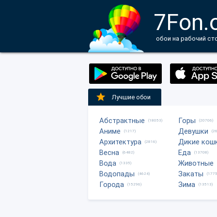
7Fon.
обои на рабочий ст
Лучшие обои
Абстрактные
Горы
(18053)
(20706)
Аниме
Девушки
(1217)
(2
Архитектура
Дикие кош
(2816)
Весна
Еда
(6482)
(13708)
Вода
Животные
(1335)
Водопады
Закаты
(4624)
(1775
Города
Зима
(15296)
(13513)