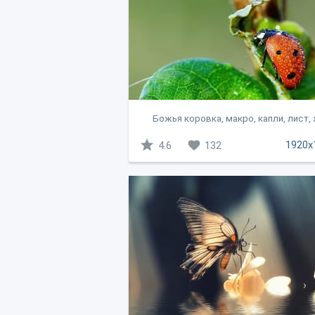
Божья коровка, макро, капли, лист,
1920x
4.6
132