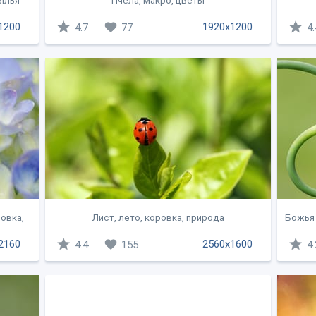
рылья
Пчела, макро, цветы
1200
1920x1200
4.7
77
4.
овка,
Лист, лето, коровка, природа
Божья 
2160
2560x1600
4.4
155
4.