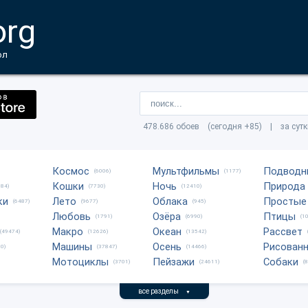
org
ол
478.686 обоев (сегодня +85) | за сут
Космос
Мультфильмы
Подводн
(6006)
(1177)
Кошки
Ночь
Природа
684)
(7730)
(12410)
ки
Лето
Облака
Простые
(6487)
(9677)
(945)
Любовь
Озёра
Птицы
(1791)
(6990)
(1
Макро
Океан
Рассвет
(49474)
(12626)
(13542)
Машины
Осень
Рисован
0)
(37847)
(14466)
Мотоциклы
Пейзажи
Собаки
(3701)
(24611)
(
все разделы
▼