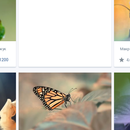
 жук
Макро
1200
4.