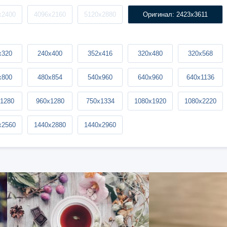
x2400
4096x2160
5120x2880
Оригинал: 2423x3611
x320
240x400
352x416
320x480
320x568
x800
480x854
540x960
640x960
640x1136
1280
960x1280
750x1334
1080x1920
1080x2220
x2560
1440x2880
1440x2960