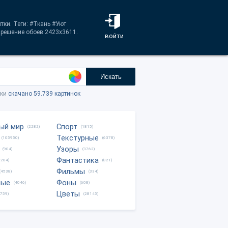
ь
тки. Теги: #Ткань #Уют
решение обоев 2423x3611.
войти
Искать
тки
скачано 59.739 картинок
ый мир
Спорт
(2282)
(1815)
Текстурные
(105950)
(6378)
Узоры
(904)
(3762)
Фантастика
0204)
(821)
Фильмы
(4538)
(334)
ные
Фоны
(4046)
(608)
Цветы
8759)
(28145)