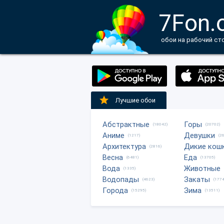
7Fon.
обои на рабочий ст
Лучшие обои
Абстрактные
Горы
(18042)
(20702)
Аниме
Девушки
(1217)
(2
Архитектура
Дикие кош
(2816)
Весна
Еда
(6481)
(13705)
Вода
Животные
(1335)
Водопады
Закаты
(4623)
(1774
Города
Зима
(15295)
(13511)