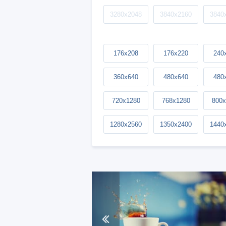
3280x2048
3840x2160
3840
176x208
176x220
240
360x640
480x640
480
720x1280
768x1280
800x
1280x2560
1350x2400
1440