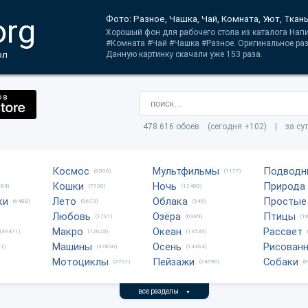
org
Фото: Разное, Чашка, Чай, Комната, Уют, Ткан
Хорошый фон для рабочего стола из каталога Напи
#Комната #Чай #Чашка #Разное. Оригинальное раз
ол
Данную картинку скачали уже 153 раза.
478.616 обоев (сегодня +102) | за су
Космос
Мультфильмы
Подводн
(6006)
(1177)
Кошки
Ночь
Природа
684)
(7730)
(12408)
ки
Лето
Облака
Простые
(6488)
(9673)
(945)
Любовь
Озёра
Птицы
(1791)
(6989)
(1
Макро
Океан
Рассвет
(49471)
(12625)
(13539)
Машины
Осень
Рисован
1)
(37846)
(14464)
Мотоциклы
Пейзажи
Собаки
(3701)
(24590)
(
все разделы
▼