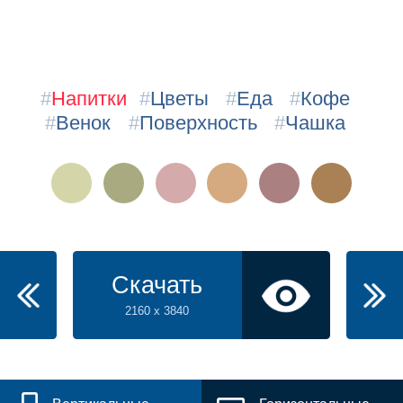
#
Напитки
#
Цветы
#
Еда
#
Кофе
#
Венок
#
Поверхность
#
Чашка
Скачать
2160 x 3840