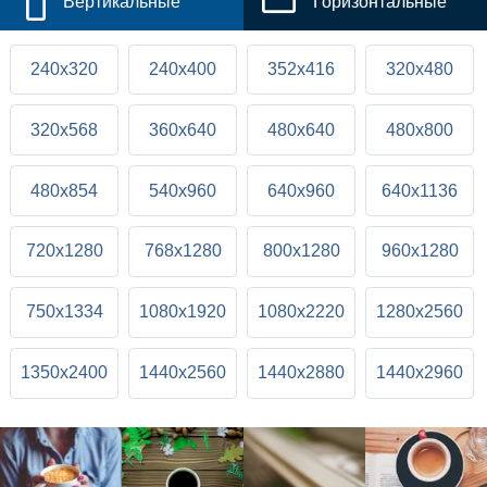
Вертикальные
Горизонтальные
240x320
240x400
352x416
320x480
320x568
360x640
480x640
480x800
480x854
540x960
640x960
640x1136
720x1280
768x1280
800x1280
960x1280
750x1334
1080x1920
1080x2220
1280x2560
1350x2400
1440x2560
1440x2880
1440x2960