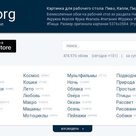
org
Картинка для рабочего стола: Пиво, Капли, Пи
Великолепные обои на рабочий стол из раздела Нап
#кружке #капля #рука #капель #питания #Кружка 
ол
#Пища. Размер оригинала картинки 5376x3584. Эту 
478.576 обоев (сегодня +101) | за су
Космос
Мультфильмы
Подводн
(6006)
(1177)
Кошки
Ночь
Природа
684)
(7730)
(12408)
ки
Лето
Облака
Простые
(6488)
(9673)
(945)
Любовь
Озёра
Птицы
(1791)
(6989)
(1
Макро
Океан
Рассвет
(49471)
(12625)
(13539)
Машины
Осень
Рисован
1)
(37846)
(14464)
Мотоциклы
Пейзажи
Собаки
(3701)
(24590)
(
все разделы
▼