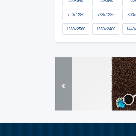
360x640
480x640
480
720x1280
768x1280
800x
1280x2560
1350x2400
1440