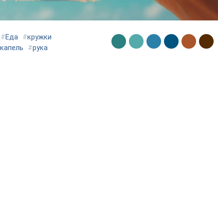
#
Еда
#
кружки
капель
#
рука