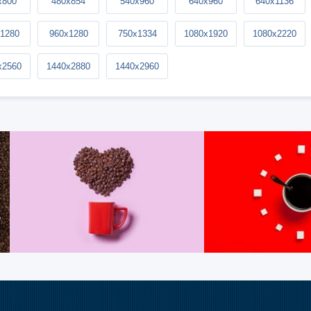
x800
480x854
540x960
640x960
640x1136
1280
960x1280
750x1334
1080x1920
1080x2220
x2560
1440x2880
1440x2960