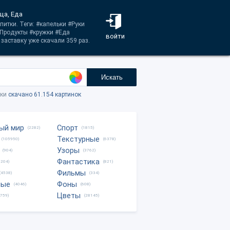
ща, Еда
итки. Теги: #капельки #Руки
#Продукты #кружки #Еда
войти
заставку уже скачали 359 раз.
Искать
тки
скачано 61.154 картинок
ый мир
Спорт
(2282)
(1815)
Текстурные
(105950)
(6378)
Узоры
(904)
(3762)
Фантастика
0204)
(821)
Фильмы
(4538)
(334)
ные
Фоны
(4046)
(608)
Цветы
8759)
(28145)