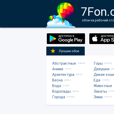
7Fon.
обои на рабочий ст
Лучшие обои
Абстрактные
Горы
(18042)
(20702)
Аниме
Девушки
(1217)
(2
Архитектура
Дикие кош
(2816)
Весна
Еда
(6481)
(13705)
Вода
Животные
(1335)
Водопады
Закаты
(4623)
(1774
Города
Зима
(15295)
(13511)