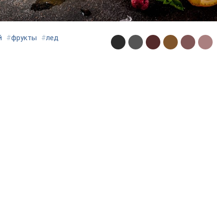
й
#
фрукты
#
лед