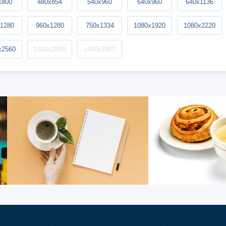
x800
480x854
540x960
640x960
640x1136
1280
960x1280
750x1334
1080x1920
1080x2220
x2560
1440x2880
1440x2960