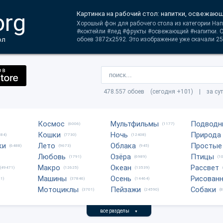
org
Картинка на рабочий стол: напитки, освежающ
Хорошый фон для рабочего стола из категории Напи
#коктейли #лед #фрукты #освежающий #напитки. 
ол
обоев 3872x2592. Это изображение уже скачали 25
478.557 обоев (сегодня +101) | за су
Космос
Мультфильмы
Подводн
(6006)
(1177)
Кошки
Ночь
Природа
684)
(7730)
(12408)
ки
Лето
Облака
Простые
(6488)
(9673)
(945)
Любовь
Озёра
Птицы
(1791)
(6989)
(1
Макро
Океан
Рассвет
(49471)
(12625)
(13539)
Машины
Осень
Рисован
1)
(37846)
(14464)
Мотоциклы
Пейзажи
Собаки
(3701)
(24590)
(
все разделы
▼