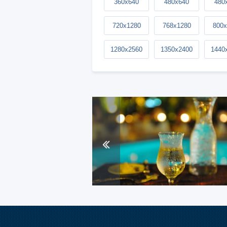
360x640
480x640
480
720x1280
768x1280
800x
1280x2560
1350x2400
1440