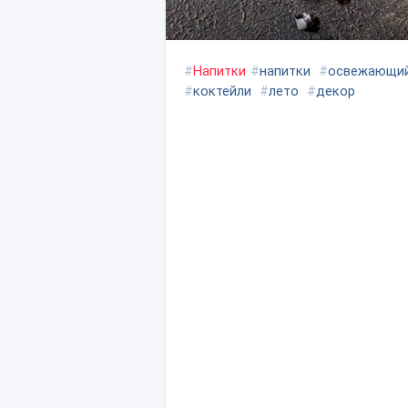
#
Напитки
#
напитки
#
освежающи
#
коктейли
#
лето
#
декор