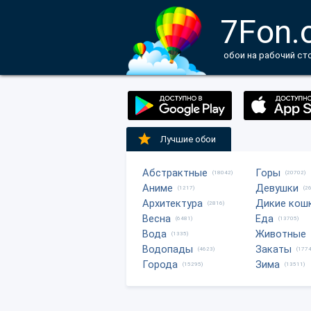
7Fon.
обои на рабочий ст
Лучшие обои
Абстрактные
Горы
(18042)
(20702)
Аниме
Девушки
(1217)
(2
Архитектура
Дикие кош
(2816)
Весна
Еда
(6481)
(13705)
Вода
Животные
(1335)
Водопады
Закаты
(4623)
(1774
Города
Зима
(15295)
(13511)