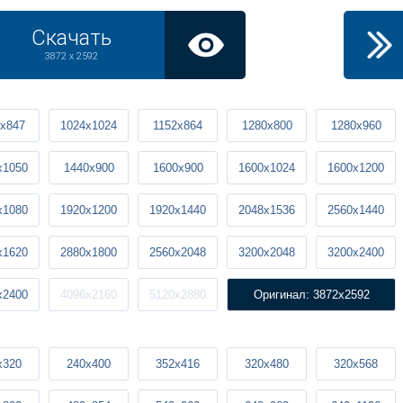
Скачать
3872 x 2592
x847
1024x1024
1152x864
1280x800
1280x960
x1050
1440x900
1600x900
1600x1024
1600x1200
x1080
1920x1200
1920x1440
2048x1536
2560x1440
x1620
2880x1800
2560x2048
3200x2048
3200x2400
x2400
4096x2160
5120x2880
Оригинал: 3872x2592
x320
240x400
352x416
320x480
320x568