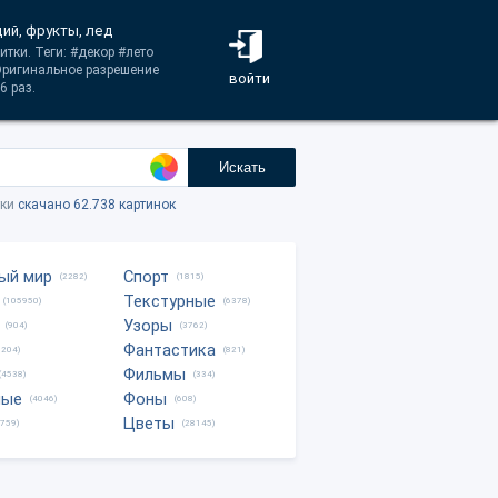
ий, фрукты, лед
тки. Теги: #декор #лето
Оригинальное разрешение
войти
6 раз.
Искать
тки
скачано 62.738 картинок
ый мир
Спорт
(2282)
(1815)
Текстурные
(105950)
(6378)
Узоры
(904)
(3762)
Фантастика
0204)
(821)
Фильмы
(4538)
(334)
ные
Фоны
(4046)
(608)
Цветы
8759)
(28145)