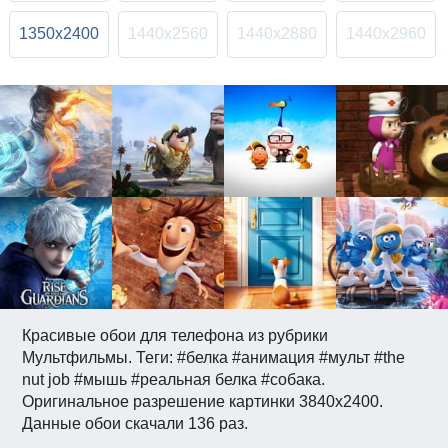
1350x2400
1440x2560
1440x2880
1440x2960
Красивые обои для телефона из рубрики
Мультфильмы. Теги: #белка #анимация #мульт #the
nut job #мышь #реальная белка #собака.
Оригинальное разрешение картинки 3840x2400.
Данные обои скачали 136 раз.