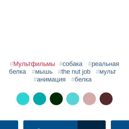
#
Мультфильмы
#
собака
#
реальная
белка
#
мышь
#
the nut job
#
мульт
#
анимация
#
белка