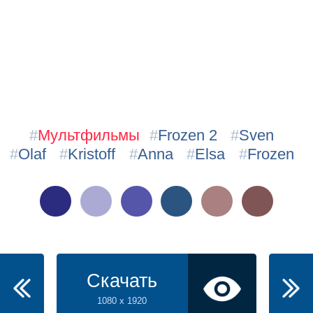
#
Мультфильмы
#
Frozen 2
#
Sven
#
Olaf
#
Kristoff
#
Anna
#
Elsa
#
Frozen
Скачать
1080 x 1920