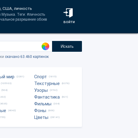
н, США, личность
 Музыка. Теги: #личность
чальное разрешение обоев
войти
Искать
тки
скачано 63.460 картинок
ый мир
Спорт
(2281)
(1815)
Текстурные
(105933)
(6376)
Узоры
(904)
(3762)
Фантастика
0202)
(821)
Фильмы
(4535)
(334)
ные
Фоны
(4042)
(606)
Цветы
8759)
(28141)