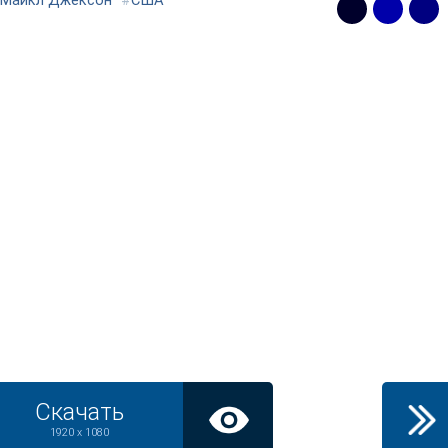
Майкл Джексон
#
США
Скачать
1920 x 1080