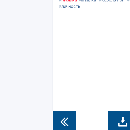
#
Музыка
#
музыка
#
король поп
#
#
личность