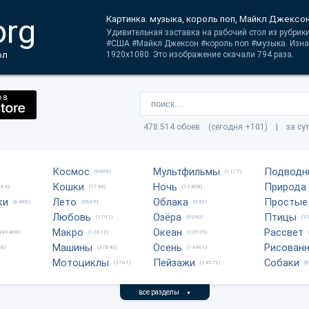
org
Картинка: музыка, король поп, Майкл Джексо
Удивительная заставка на рабочий стол из рубрики
#США #Майкл Джексон #король поп #музыка. Изна
ол
1920x1080. Это изображение скачали 794 раза.
478.514 обоев (сегодня +101) | за су
Космос
Мультфильмы
Подводн
(6006)
(1177)
Кошки
Ночь
Природа
684)
(7730)
(12408)
ки
Лето
Облака
Простые
(6488)
(9669)
(945)
Любовь
Озёра
Птицы
(1791)
(6990)
(1
Макро
Океан
Рассвет
(49468)
(12622)
(13539)
Машины
Осень
Рисован
8)
(37846)
(14461)
Мотоциклы
Пейзажи
Собаки
(3701)
(24579)
(
все разделы
▼