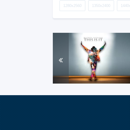
1280x2560
1350x2400
1440