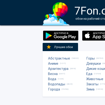
7Fon.
обои на рабочий ст
Лучшие обои
Абстрактные
Горы
(18032)
(20702)
Аниме
Девушки
(1217)
(2
Архитектура
Дикие кош
(2816)
Весна
Еда
(6477)
(13704)
Вода
Животные
(1335)
Водопады
Закаты
(4623)
(1773
Города
Зима
(15296)
(13510)