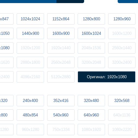
x847
1024x1024
1152x864
1280x800
1280x960
x1050
1440x900
1600x900
1600x1024
1600x1200
x1080
1920x1200
1920x1440
2048x1536
2560x1440
x1620
2880x1800
2560x2048
3200x2048
3200x2400
x2400
4096x2160
5120x2880
Оригинал: 1920x1080
x320
240x400
352x416
320x480
320x568
x800
480x854
540x960
640x960
640x1136
1280
960x1280
750x1334
1080x1920
1080x2220