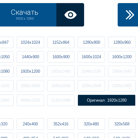
Скачать
1920 x 1280
x847
1024x1024
1152x864
1280x800
1280x960
x1050
1440x900
1600x900
1600x1024
1600x1200
x1080
1920x1200
1920x1440
2048x1536
2560x1440
x1620
2880x1800
2560x2048
3200x2048
3200x2400
x2400
4096x2160
5120x2880
Оригинал: 1920x1280
x320
240x400
352x416
320x480
320x568