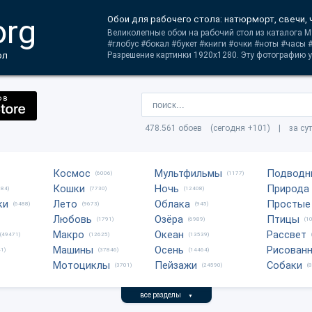
org
Обои для рабочего стола: натюрморт, свечи, 
Великолепные обои на рабочий стол из каталога М
#глобус #бокал #букет #книги #очки #ноты #часы 
ол
Разрешение картинки 1920x1280. Эту фотографию у
478.561 обоев (сегодня +101) | за су
Космос
Мультфильмы
Подводн
(6006)
(1177)
Кошки
Ночь
Природа
684)
(7730)
(12408)
ки
Лето
Облака
Простые
(6488)
(9673)
(945)
Любовь
Озёра
Птицы
(1791)
(6989)
(1
Макро
Океан
Рассвет
(49471)
(12625)
(13539)
Машины
Осень
Рисован
1)
(37846)
(14464)
Мотоциклы
Пейзажи
Собаки
(3701)
(24590)
(
все разделы
▼