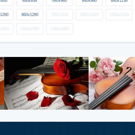
x800
480x854
540x960
640x960
640x1136
1280
960x1280
750x1334
1080x1920
1080x2220
x2560
1440x2880
1440x2960