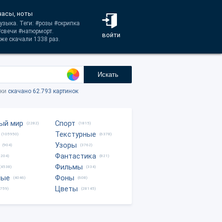
часы, ноты
узыка. Теги: #розы #скрипка
#свечи #натюрморт.
войти
же скачали 1338 раз.
Искать
тки
скачано 62.793 картинок
ый мир
Спорт
(2282)
(1815)
Текстурные
(105950)
(6378)
Узоры
(904)
(3762)
Фантастика
0204)
(821)
Фильмы
(4538)
(334)
ные
Фоны
(4046)
(608)
Цветы
8759)
(28145)