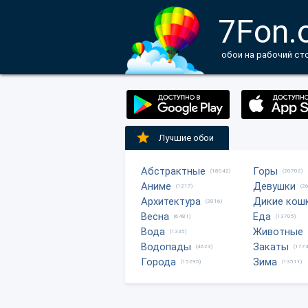
7Fon.
обои на рабочий ст
Лучшие обои
Абстрактные
Горы
(18042)
(20702)
Аниме
Девушки
(1217)
(2
Архитектура
Дикие кош
(2816)
Весна
Еда
(6481)
(13705)
Вода
Животные
(1335)
Водопады
Закаты
(4623)
(1774
Города
Зима
(15295)
(13511)