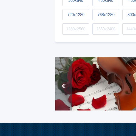
360x640
480x640
480
720x1280
768x1280
800x
1280x2560
1350x2400
1440