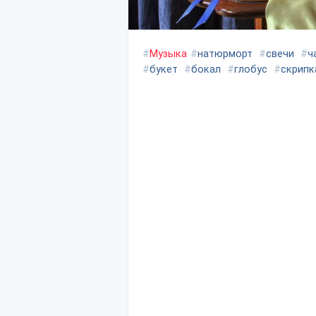
#
Музыка
#
натюрморт
#
свечи
#
ч
#
букет
#
бокал
#
глобус
#
скрипк