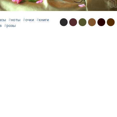
асы
#
ноты
#
очки
#
книги
а
#
розы