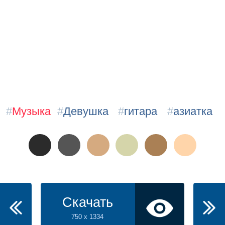
#
Музыка
#
Девушка
#
гитара
#
азиатка
Скачать
750 x 1334