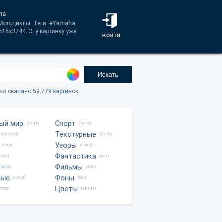
ha
 Мотоциклы. Теги: #Yamaha
16x3744. Эту картинку уже
войти
Искать
тки
скачано 59.779 картинок
ый мир
Спорт
(2281)
(1815)
Текстурные
(105933)
(6376)
Узоры
(904)
(3762)
Фантастика
0202)
(821)
Фильмы
(4535)
(334)
ные
Фоны
(4042)
(606)
Цветы
8759)
(28141)