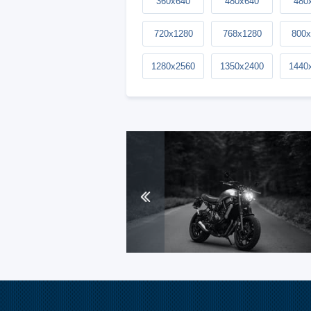
360x640
480x640
480
720x1280
768x1280
800x
1280x2560
1350x2400
1440