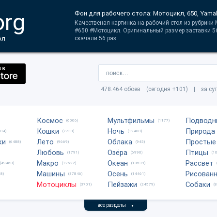
org
Фон для рабочего стола: Мотоцикл, 650, Yama
Качественая картинка на рабочий стол из рубрики
#650 #Мотоцикл. Оригинальный размер заставки 56
ол
скачали 56 раз.
478.464 обоев (сегодня +101) | за су
Космос
Мультфильмы
Подводн
(6006)
(1177)
Кошки
Ночь
Природа
684)
(7730)
(12408)
ки
Лето
Облака
Простые
(6488)
(9669)
(945)
Любовь
Озёра
Птицы
(1791)
(6990)
(1
Макро
Океан
Рассвет
(49468)
(12622)
(13539)
Машины
Осень
Рисован
8)
(37846)
(14461)
Мотоциклы
Пейзажи
Собаки
(3701)
(24579)
(
все разделы
▼