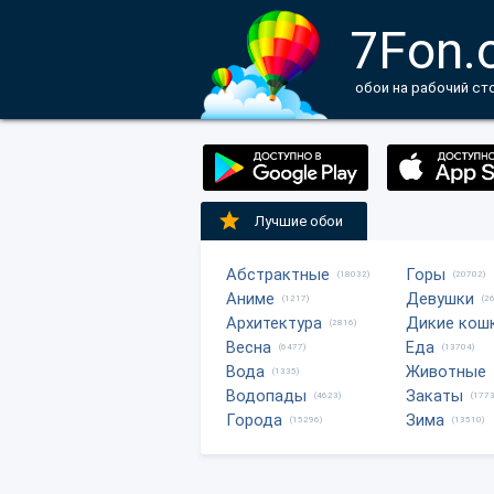
7Fon.
обои на рабочий ст
Лучшие обои
Абстрактные
Горы
(18032)
(20702)
Аниме
Девушки
(1217)
(2
Архитектура
Дикие кош
(2816)
Весна
Еда
(6477)
(13704)
Вода
Животные
(1335)
Водопады
Закаты
(4623)
(1773
Города
Зима
(15296)
(13510)