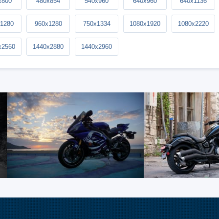
x800
480x854
540x960
640x960
640x1136
1280
960x1280
750x1334
1080x1920
1080x2220
x2560
1440x2880
1440x2960