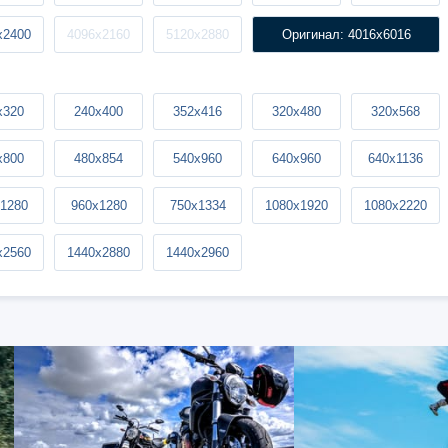
x2400
4096x2160
5120x2880
Оригинал: 4016x6016
x320
240x400
352x416
320x480
320x568
x800
480x854
540x960
640x960
640x1136
1280
960x1280
750x1334
1080x1920
1080x2220
x2560
1440x2880
1440x2960