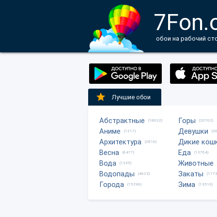
7Fon.
обои на рабочий ст
Лучшие обои
Абстрактные
Горы
(18032)
(20702)
Аниме
Девушки
(1217)
(2
Архитектура
Дикие кош
(2816)
Весна
Еда
(6477)
(13704)
Вода
Животные
(1335)
Водопады
Закаты
(4623)
(1773
Города
Зима
(15296)
(13510)