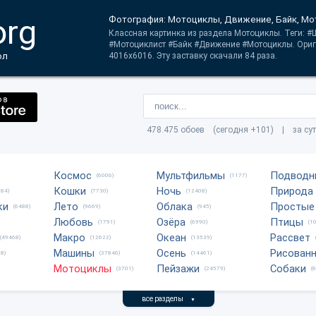
org
Фотография: Мотоциклы, Движение, Байк, М
Классная картинка из раздела Мотоциклы. Теги: 
#Мотоциклист #Байк #Движение #Мотоциклы. Ори
ол
4016x6016. Эту заставку скачали 84 раза.
478.475 обоев (сегодня +101) | за су
Космос
Мультфильмы
Подводн
(6006)
(1177)
Кошки
Ночь
Природа
684)
(7730)
(12408)
ки
Лето
Облака
Простые
(6488)
(9669)
(945)
Любовь
Озёра
Птицы
(1791)
(6990)
(1
Макро
Океан
Рассвет
(49468)
(12622)
(13539)
Машины
Осень
Рисован
8)
(37846)
(14461)
Мотоциклы
Пейзажи
Собаки
(3701)
(24579)
(
все разделы
▼