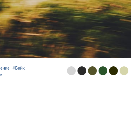
ение
#
Байк
м