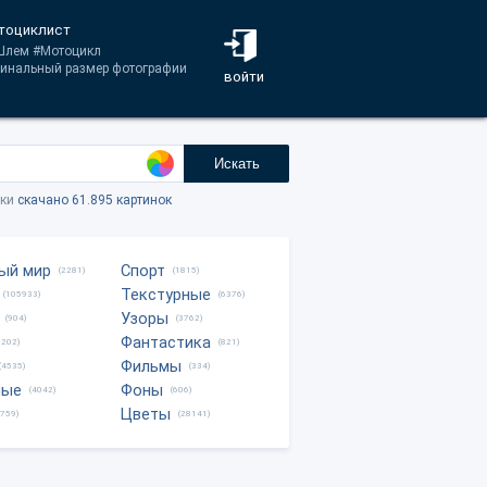
отоциклист
#Шлем #Мотоцикл
гинальный размер фотографии
войти
Искать
тки
скачано 61.895 картинок
ый мир
Спорт
(2281)
(1815)
Текстурные
(105933)
(6376)
Узоры
(904)
(3762)
Фантастика
0202)
(821)
Фильмы
(4535)
(334)
ные
Фоны
(4042)
(606)
Цветы
8759)
(28141)