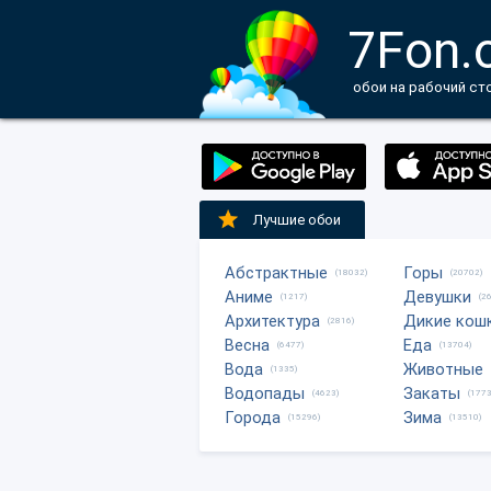
7Fon.
обои на рабочий ст
Лучшие обои
Абстрактные
Горы
(18032)
(20702)
Аниме
Девушки
(1217)
(2
Архитектура
Дикие кош
(2816)
Весна
Еда
(6477)
(13704)
Вода
Животные
(1335)
Водопады
Закаты
(4623)
(1773
Города
Зима
(15296)
(13510)