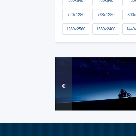
360x640
480x640
480
720x1280
768x1280
800x
1280x2560
1350x2400
1440