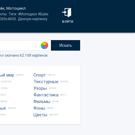
айк, Мотоцикл
сты. Теги: #Мотоцикл #Байк
000x4000. Данную картинку
войти
Искать
тки
скачано 62.108 картинок
ый мир
Спорт
(2281)
(1815)
Текстурные
(105933)
(6376)
Узоры
(904)
(3762)
Фантастика
0202)
(821)
Фильмы
(4535)
(334)
ные
Фоны
(4042)
(606)
Цветы
8759)
(28141)