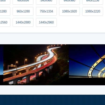
x800
480x854
540x960
640x960
640x1136
1280
960x1280
750x1334
1080x1920
1080x2220
x2560
1440x2880
1440x2960