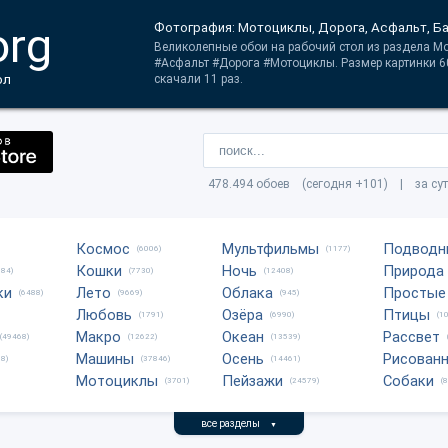
org
Фотография: Мотоциклы, Дорога, Асфальт, Б
Великолепные обои на рабочий стол из раздела Мо
#Асфальт #Дорога #Мотоциклы. Размер картинки 6
ол
скачали 11 раз.
478.494 обоев (сегодня +101) | за су
Космос
Мультфильмы
Подводн
(6006)
(1177)
Кошки
Ночь
Природа
684)
(7730)
(12408)
ки
Лето
Облака
Простые
(6488)
(9669)
(945)
Любовь
Озёра
Птицы
(1791)
(6990)
(1
Макро
Океан
Рассвет
(49468)
(12622)
(13539)
Машины
Осень
Рисован
8)
(37846)
(14461)
Мотоциклы
Пейзажи
Собаки
(3701)
(24579)
(
все разделы
▼