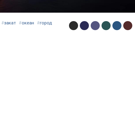
#
закат
#
океан
#
город