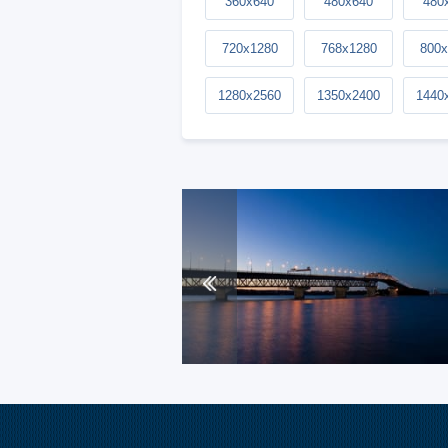
360x640
480x640
480
720x1280
768x1280
800x
1280x2560
1350x2400
1440