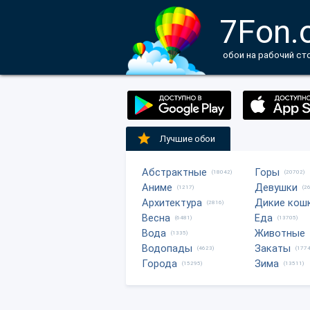
7Fon.
обои на рабочий ст
Лучшие обои
Абстрактные
Горы
(18042)
(20702)
Аниме
Девушки
(1217)
(2
Архитектура
Дикие кош
(2816)
Весна
Еда
(6481)
(13705)
Вода
Животные
(1335)
Водопады
Закаты
(4623)
(1774
Города
Зима
(15295)
(13511)