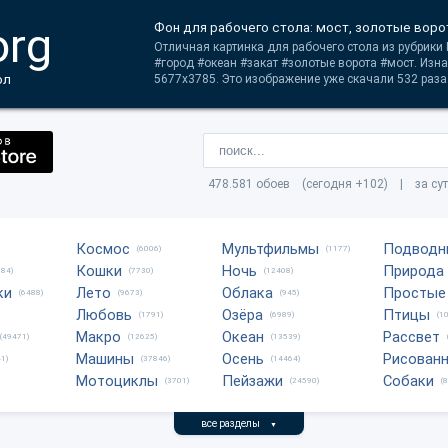
org
Фон для рабочего стола: мост, золотые ворот
Отличная картинка для рабочего стола из рубрики 
#город #океан #закат #золотые ворота #мост. Из
ол
5677x3785. Это изображение уже скачали 532 раза
478.581 обоев (сегодня +102) | за су
Космос
Мультфильмы
Подводн
(6006)
(1177)
Кошки
Ночь
Природа
684)
(7730)
(12408)
ки
Лето
Облака
Простые
(6488)
(9673)
(945)
Любовь
Озёра
Птицы
(1791)
(6989)
(1
Макро
Океан
Рассвет
(49471)
(12625)
(13539)
Машины
Осень
Рисован
1)
(37846)
(14464)
Мотоциклы
Пейзажи
Собаки
(3701)
(24590)
(
все разделы
▼