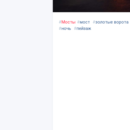
#
Мосты
#
мост
#
золотые ворота
#
ночь
#
пейзаж