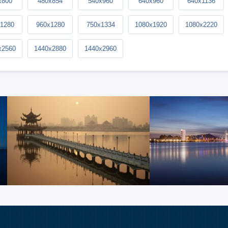
x800
480x854
540x960
640x960
640x1136
1280
960x1280
750x1334
1080x1920
1080x2220
x2560
1440x2880
1440x2960