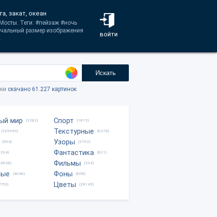
а, закат, океан
Мосты. Теги: #пейзаж #ночь
начальный размер изображения
войти
.
Искать
тки
скачано 61.227 картинок
ый мир
Спорт
(2282)
(1815)
Текстурные
(105950)
(6378)
Узоры
(904)
(3762)
Фантастика
0204)
(821)
Фильмы
(4538)
(334)
ные
Фоны
(4046)
(608)
Цветы
8759)
(28145)