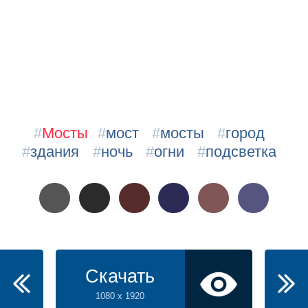
#
Мосты
#
мост
#
мосты
#
город
#
здания
#
ночь
#
огни
#
подсветка
Скачать
1080 x 1920