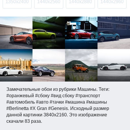
1350x2400
1440x2560
1440x2880
1440x2960
Замечательные обои из рубрики Машины. Теги:
#оранжевый #сбоку #вид сбоку #транспорт
#автомобиль #авто #тачки #машина #машины
#Berlinetta #X Gran #Genesis. Исходный размер
данной картинки 3840x2160. Это изображение
скачали 83 раза.