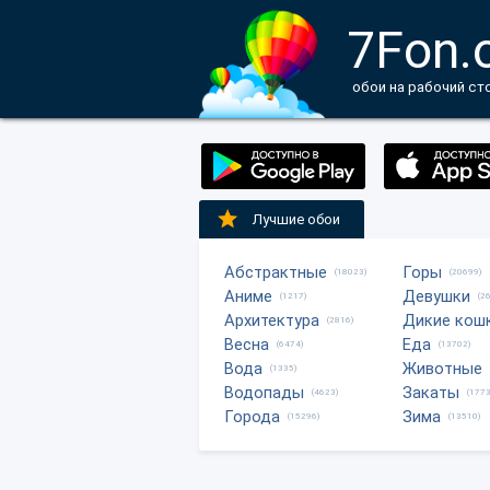
7Fon.
обои на рабочий ст
Лучшие обои
Абстрактные
Горы
(18023)
(20699)
Аниме
Девушки
(1217)
(2
Архитектура
Дикие кош
(2816)
Весна
Еда
(6474)
(13702)
Вода
Животные
(1335)
Водопады
Закаты
(4623)
(1773
Города
Зима
(15296)
(13510)