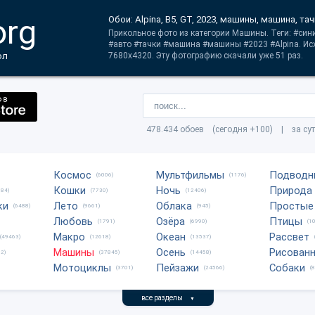
org
Обои: Alpina, B5, GT, 2023, машины, машина, тач
Прикольное фото из категории Машины. Теги: #син
#авто #тачки #машина #машины #2023 #Alpina. Ис
ол
7680x4320. Эту фотографию скачали уже 51 раз.
478.434 обоев (сегодня +100) | за су
Космос
Мультфильмы
Подводн
(6006)
(1176)
Кошки
Ночь
Природа
684)
(7730)
(12406)
ки
Лето
Облака
Простые
(6488)
(9661)
(945)
Любовь
Озёра
Птицы
(1791)
(6990)
(1
Макро
Океан
Рассвет
(49463)
(12618)
(13537)
Машины
Осень
Рисован
2)
(37845)
(14458)
Мотоциклы
Пейзажи
Собаки
(3701)
(24566)
(
все разделы
▼