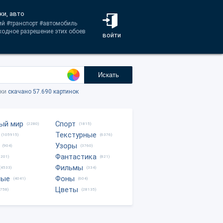
ки, авто
ий #транспорт #автомобиль
ходное разрешение этих обоев
войти
Искать
тки
скачано 57.690 картинок
ый мир
Спорт
(2280)
(1815)
Текстурные
(105915)
(6376)
Узоры
(904)
(3760)
Фантастика
0201)
(821)
Фильмы
(4533)
(334)
ные
Фоны
(4041)
(604)
Цветы
8758)
(28135)