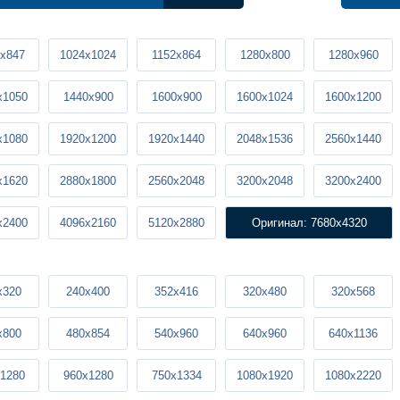
x847
1024x1024
1152x864
1280x800
1280x960
x1050
1440x900
1600x900
1600x1024
1600x1200
x1080
1920x1200
1920x1440
2048x1536
2560x1440
x1620
2880x1800
2560x2048
3200x2048
3200x2400
x2400
4096x2160
5120x2880
Оригинал: 7680x4320
x320
240x400
352x416
320x480
320x568
x800
480x854
540x960
640x960
640x1136
1280
960x1280
750x1334
1080x1920
1080x2220