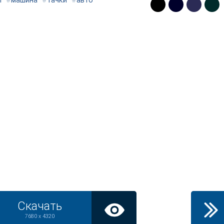
ы
#
машина
#
тачки
#
авто
Скачать
7680 x 4320