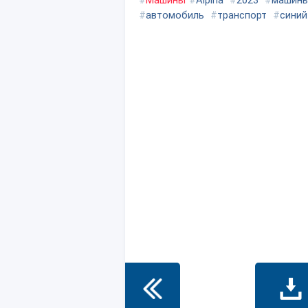
#
Машины
#
Alpina
#
2023
#
машин
#
автомобиль
#
транспорт
#
синий