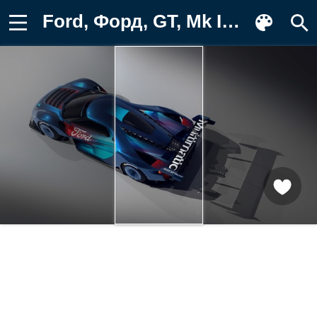
Ford, Форд, GT, Mk IV, 2023, машины Обои для телефона