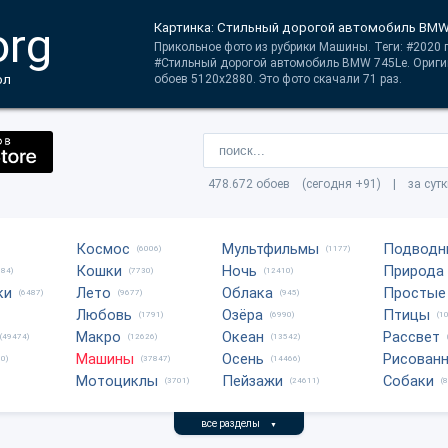
org
Картинка: Стильный дорогой автомобиль BMW 
Прикольное фото из рубрики Машины. Теги: #2020 
#Стильный дорогой автомобиль BMW 745Le. Ориги
ол
обоев 5120x2880. Это фото скачали 71 раз.
478.672 обоев (сегодня +91) | за сут
Космос
Мультфильмы
Подводн
(6006)
(1177)
Кошки
Ночь
Природа
684)
(7730)
(12410)
ки
Лето
Облака
Простые
(6487)
(9677)
(945)
Любовь
Озёра
Птицы
(1791)
(6990)
(1
Макро
Океан
Рассвет
(49474)
(12626)
(13542)
Машины
Осень
Рисован
0)
(37847)
(14466)
Мотоциклы
Пейзажи
Собаки
(3701)
(24611)
(
все разделы
▼