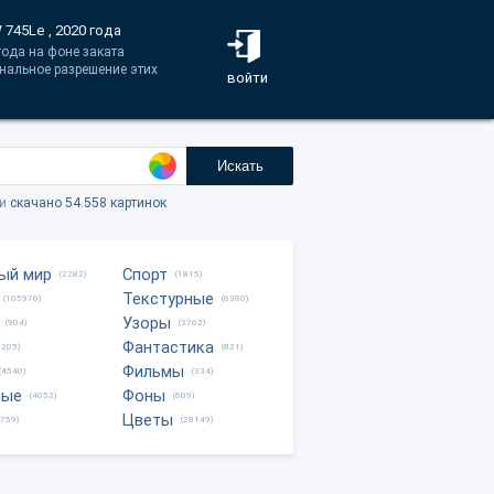
745Le , 2020 года
года на фоне заката
нальное разрешение этих
войти
Искать
ки
скачано 54.558 картинок
ый мир
Спорт
(2282)
(1815)
Текстурные
(105976)
(6380)
Узоры
(904)
(3762)
Фантастика
0205)
(821)
Фильмы
(4540)
(334)
ные
Фоны
(4052)
(609)
Цветы
8759)
(28149)