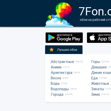
7Fon.
обои на рабочий ст
Лучшие обои
Абстрактные
Горы
(18053)
(20706)
Аниме
Девушки
(1217)
(2
Архитектура
Дикие кош
(2816)
Весна
Еда
(6482)
(13708)
Вода
Животные
(1335)
Водопады
Закаты
(4624)
(1775
Города
Зима
(15296)
(13513)