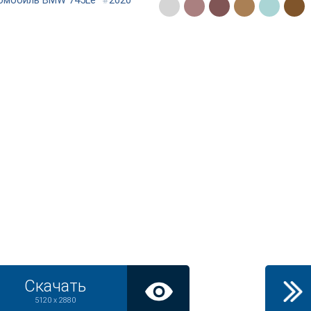
омобиль BMW 745Le
#
2020
Скачать
5120 x 2880