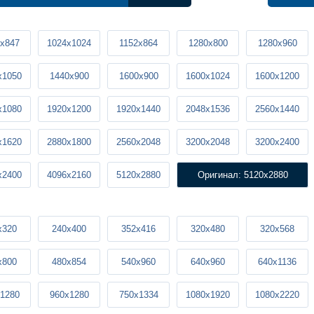
x847
1024x1024
1152x864
1280x800
1280x960
x1050
1440x900
1600x900
1600x1024
1600x1200
x1080
1920x1200
1920x1440
2048x1536
2560x1440
x1620
2880x1800
2560x2048
3200x2048
3200x2400
x2400
4096x2160
5120x2880
Оригинал: 5120x2880
x320
240x400
352x416
320x480
320x568
x800
480x854
540x960
640x960
640x1136
1280
960x1280
750x1334
1080x1920
1080x2220