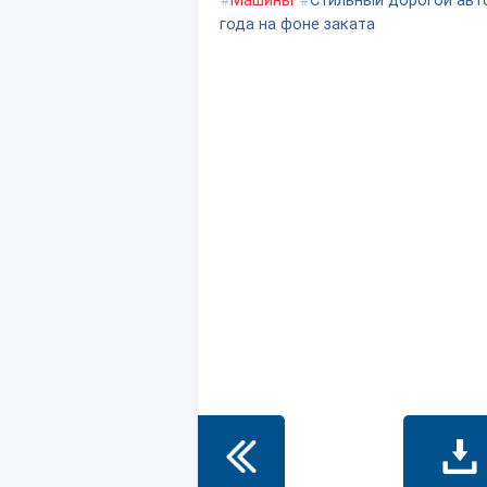
#
Машины
#
Стильный дорогой авт
года на фоне заката