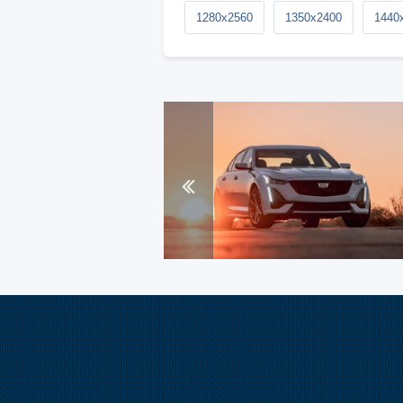
1280x2560
1350x2400
1440