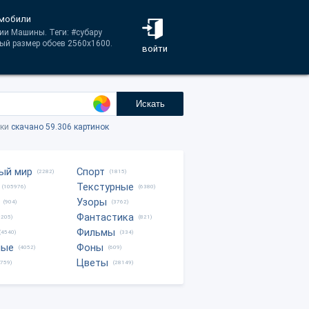
омобили
рии Машины. Теги: #субару
ый размер обоев 2560x1600.
войти
Искать
тки
скачано 59.306 картинок
ый мир
Спорт
(2282)
(1815)
Текстурные
(105976)
(6380)
Узоры
(904)
(3762)
Фантастика
0205)
(821)
Фильмы
(4540)
(334)
ные
Фоны
(4052)
(609)
Цветы
8759)
(28149)