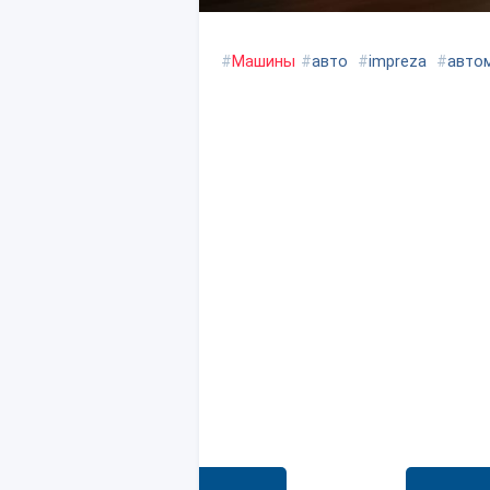
#
Машины
#
авто
#
impreza
#
авто