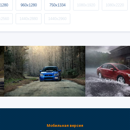
1280
960x1280
750x1334
1080x1920
1080x2220
x2560
1440x2880
1440x2960
Мобильная версия