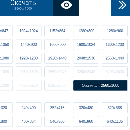
Скачать
2560 x 1600
x847
1024x1024
1152x864
1280x800
1280x960
x1050
1440x900
1600x900
1600x1024
1600x1200
x1080
1920x1200
1920x1440
2048x1536
2560x1440
x1620
2880x1800
2560x2048
3200x2048
3200x2400
x2400
4096x2160
5120x2880
Оригинал: 2560x1600
x320
240x400
352x416
320x480
320x568
x800
480x854
540x960
640x960
640x1136