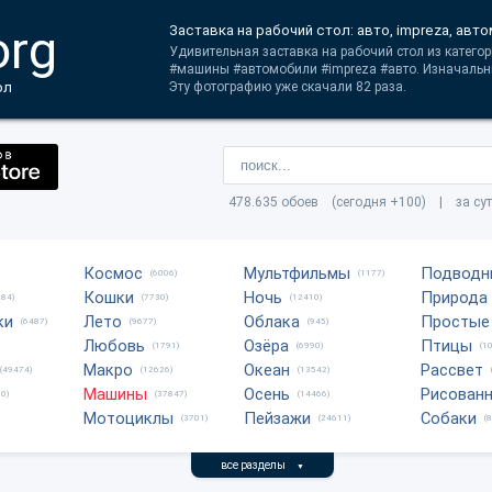
org
Заставка на рабочий стол: авто, impreza, авт
Удивительная заставка на рабочий стол из катего
#машины #автомобили #impreza #авто. Изначальн
ол
Эту фотографию уже скачали 82 раза.
478.635 обоев (сегодня +100) | за су
Космос
Мультфильмы
Подводн
(6006)
(1177)
Кошки
Ночь
Природа
684)
(7730)
(12410)
ки
Лето
Облака
Простые
(6487)
(9677)
(945)
Любовь
Озёра
Птицы
(1791)
(6990)
(1
Макро
Океан
Рассвет
(49474)
(12626)
(13542)
Машины
Осень
Рисован
0)
(37847)
(14466)
Мотоциклы
Пейзажи
Собаки
(3701)
(24611)
(
все разделы
▼