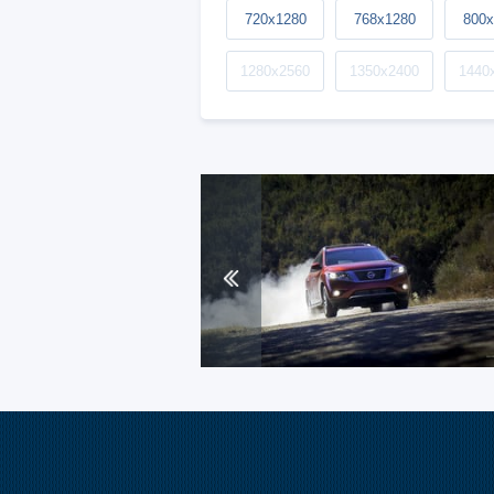
720x1280
768x1280
800x
1280x2560
1350x2400
1440