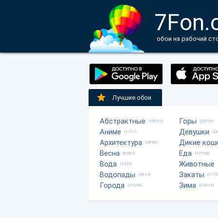
7Fon.
обои на рабочий ст
Лучшие обои
Абстрактные
Горы
(18053)
(20706)
Аниме
Девушки
(1217)
(2
Архитектура
Дикие кош
(2816)
Весна
Еда
(6482)
(13708)
Вода
Животные
(1335)
Водопады
Закаты
(4624)
(1775
Города
Зима
(15296)
(13513)