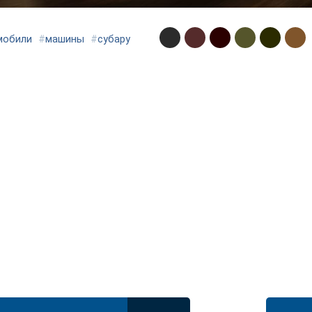
мобили
#
машины
#
субару