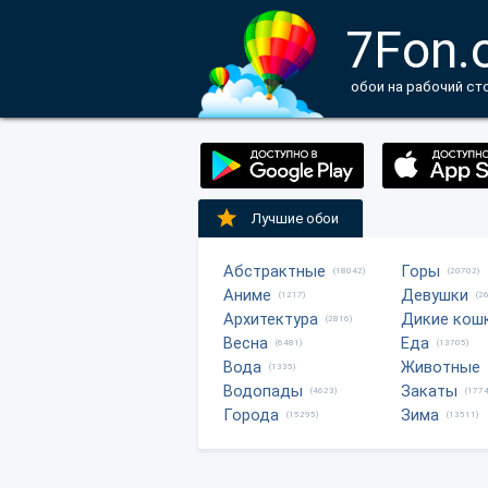
7Fon.
обои на рабочий ст
Лучшие обои
Абстрактные
Горы
(18042)
(20702)
Аниме
Девушки
(1217)
(2
Архитектура
Дикие кош
(2816)
Весна
Еда
(6481)
(13705)
Вода
Животные
(1335)
Водопады
Закаты
(4623)
(1774
Города
Зима
(15295)
(13511)