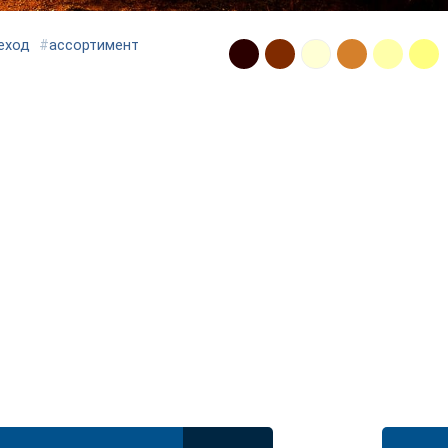
еход
#
ассортимент