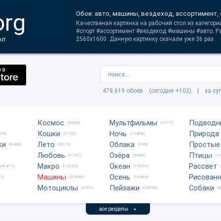
org
Обои: авто, машины, вездеход, ассортимент,
Качественая картинка на рабочий стол из категор
#спорт #ассортимент #вездеход #машины #авто. Р
ол
2560x1600. Данную картинку скачали уже 36 раз.
478.619 обоев (сегодня +102) | за су
Космос
Мультфильмы
Подводн
(6006)
(1177)
Кошки
Ночь
Природа
684)
(7730)
(12408)
ки
Лето
Облака
Простые
(6488)
(9673)
(945)
Любовь
Озёра
Птицы
(1791)
(6989)
(1
Макро
Океан
Рассвет
(49471)
(12625)
(13539)
Машины
Осень
Рисован
1)
(37846)
(14464)
Мотоциклы
Пейзажи
Собаки
(3701)
(24590)
(
все разделы
▼