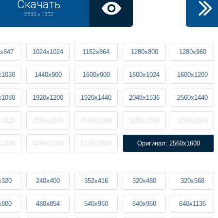
Скачать
2560 x 1600
x847
1024x1024
1152x864
1280x800
1280x960
x1050
1440x900
1600x900
1600x1024
1600x1200
x1080
1920x1200
1920x1440
2048x1536
2560x1440
x1620
2880x1800
2560x2048
3200x2048
3200x2400
x2400
4096x2160
5120x2880
Оригинал: 2560x1600
x320
240x400
352x416
320x480
320x568
x800
480x854
540x960
640x960
640x1136