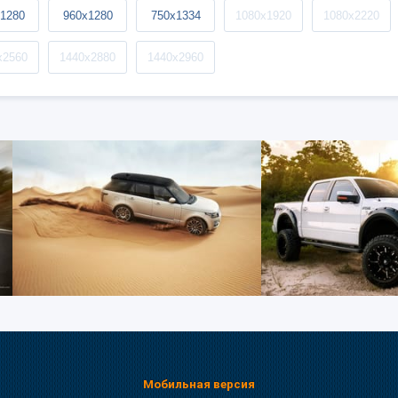
1280
960x1280
750x1334
1080x1920
1080x2220
x2560
1440x2880
1440x2960
Мобильная версия