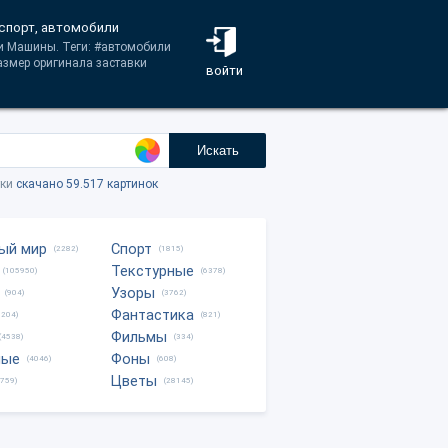
 спорт, автомобили
ии Машины. Теги: #автомобили
азмер оригинала заставки
войти
Искать
тки
скачано 59.517 картинок
ый мир
Спорт
(2282)
(1815)
Текстурные
(105950)
(6378)
Узоры
(904)
(3762)
Фантастика
0204)
(821)
Фильмы
(4538)
(334)
ные
Фоны
(4046)
(608)
Цветы
8759)
(28145)