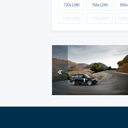
720x1280
768x1280
800x
1280x2560
1350x2400
1440