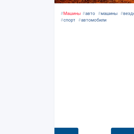
#
Машины
#
авто
#
машины
#
везд
#
спорт
#
автомобили