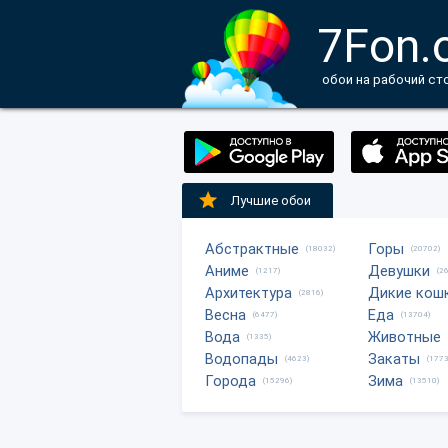
7Fon.
обои на рабочий ст
Лучшие обои
Абстрактные
Горы
(18032)
(20702)
Аниме
Девушки
(1217)
(2
Архитектура
Дикие кош
(2816)
Весна
Еда
(6477)
(13704)
Вода
Животные
(1335)
Водопады
Закаты
(4623)
(1773
Города
Зима
(15296)
(13510)