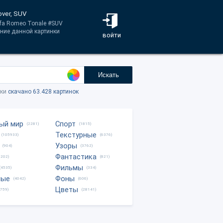
over, SUV
lfa Romeo Tonale #SUV
ение данной картинки
войти
Искать
тки
скачано 63.428 картинок
ый мир
Спорт
(2281)
(1815)
Текстурные
(105933)
(6376)
Узоры
(904)
(3762)
Фантастика
0202)
(821)
Фильмы
(4535)
(334)
ные
Фоны
(4042)
(606)
Цветы
8759)
(28141)