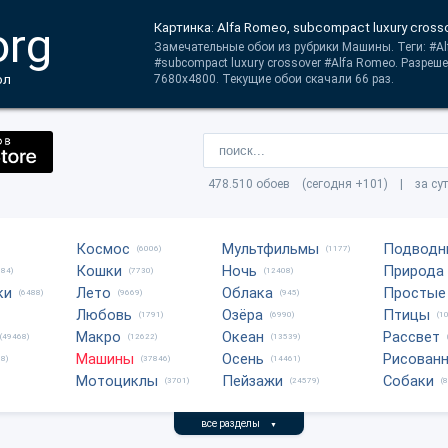
org
Картинка: Alfa Romeo, subcompact luxury cross
Замечательные обои из рубрики Машины. Теги: #A
#subcompact luxury crossover #Alfa Romeo. Разреш
ол
7680x4800. Текущие обои скачали 66 раз.
478.510 обоев (сегодня +101) | за су
Космос
Мультфильмы
Подводн
(6006)
(1177)
Кошки
Ночь
Природа
684)
(7730)
(12408)
ки
Лето
Облака
Простые
(6488)
(9669)
(945)
Любовь
Озёра
Птицы
(1791)
(6990)
(1
Макро
Океан
Рассвет
(49468)
(12622)
(13539)
Машины
Осень
Рисован
8)
(37846)
(14461)
Мотоциклы
Пейзажи
Собаки
(3701)
(24579)
(
все разделы
▼