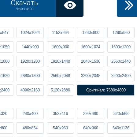
Скачать
7680 x 4800
x847
1024x1024
1152x864
1280x800
1280x960
x1050
1440x900
1600x900
1600x1024
1600x1200
x1080
1920x1200
1920x1440
2048x1536
2560x1440
x1620
2880x1800
2560x2048
3200x2048
3200x2400
x2400
4096x2160
5120x2880
Оригинал: 7680x4800
x320
240x400
352x416
320x480
320x568
x800
480x854
540x960
640x960
640x1136