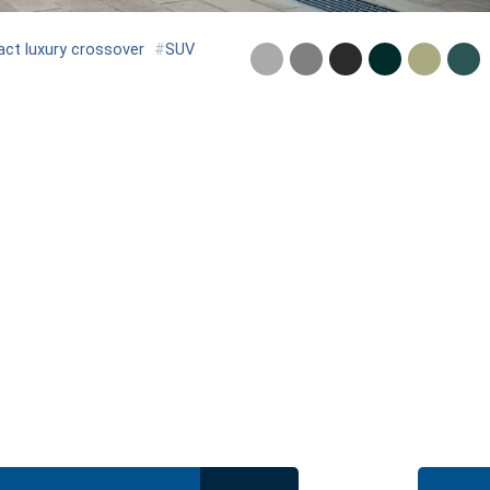
ct luxury crossover
#
SUV