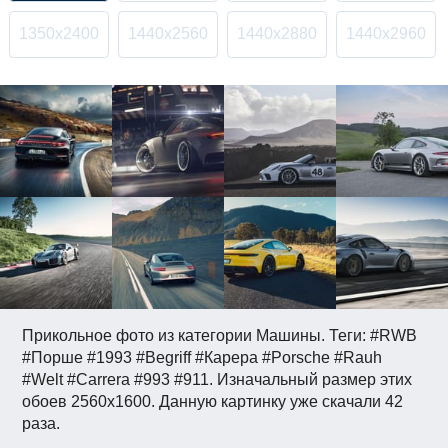
1350x2400
1440x2560
1440x2880
1440x2960
Прикольное фото из категории Машины. Теги: #RWB
#Порше #1993 #Begriff #Карера #Porsche #Rauh
#Welt #Carrera #993 #911. Изначальный размер этих
обоев 2560x1600. Данную картинку уже скачали 42
раза.