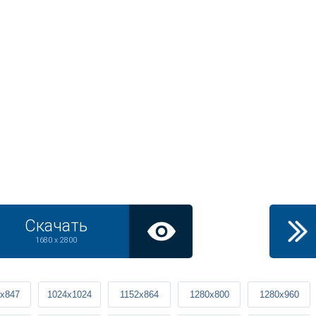
Скачать
1680 x 2800
x847
1024x1024
1152x864
1280x800
1280x960