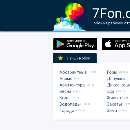
7Fon.
обои на рабочий ст
Лучшие обои
Абстрактные
Горы
(18058)
(20709)
Аниме
Девушки
(1217)
(2
Архитектура
Дикие кош
(2816)
Весна
Еда
(6483)
(13710)
Вода
Животные
(1335)
Водопады
Закаты
(4625)
(1775
Города
Зима
(15298)
(13514)