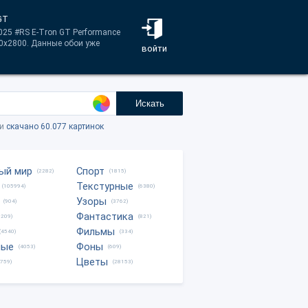
GT
25 #RS E-Tron GT Performance
80x2800. Данные обои уже
войти
Искать
ки
скачано 60.077 картинок
ый мир
Спорт
(2282)
(1815)
Текстурные
(105994)
(6380)
Узоры
(904)
(3762)
Фантастика
0209)
(821)
Фильмы
(4540)
(334)
ные
Фоны
(4053)
(609)
Цветы
8759)
(28153)