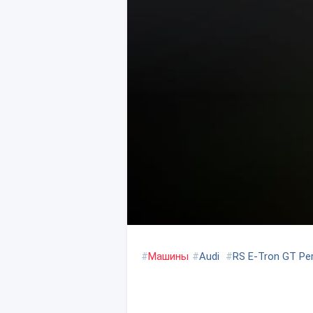
#
Машины
#
Audi
#
RS E-Tron GT Pe