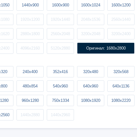
x1050
1440x900
1600x900
1600x1024
1600x1200
x1080
1920x1200
1920x1440
2048x1536
2560x1440
x1620
2880x1800
2560x2048
3200x2048
3200x2400
x2400
4096x2160
5120x2880
Оригинал: 1680x2800
x320
240x400
352x416
320x480
320x568
x800
480x854
540x960
640x960
640x1136
1280
960x1280
750x1334
1080x1920
1080x2220
x2560
1440x2880
1440x2960