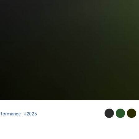
rformance
#
2025