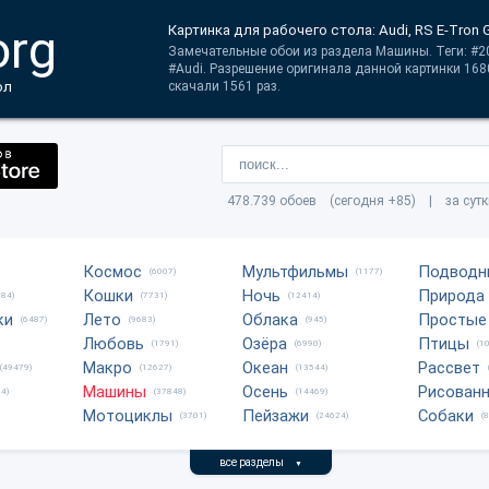
org
Картинка для рабочего стола: Audi, RS E-Tron 
Замечательные обои из раздела Машины. Теги: #20
#Audi. Разрешение оригинала данной картинки 16
ол
скачали 1561 раз.
478.739 обоев (сегодня +85) | за сут
Космос
Мультфильмы
Подводн
(6007)
(1177)
Кошки
Ночь
Природа
684)
(7731)
(12414)
ки
Лето
Облака
Простые
(6487)
(9683)
(945)
Любовь
Озёра
Птицы
(1791)
(6990)
(1
Макро
Океан
Рассвет
(49479)
(12627)
(13544)
Машины
Осень
Рисован
4)
(37848)
(14469)
Мотоциклы
Пейзажи
Собаки
(3701)
(24624)
(
все разделы
▼