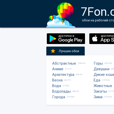
7Fon.
обои на рабочий ст
Лучшие обои
Абстрактные
Горы
(18032)
(20702)
Аниме
Девушки
(1217)
(2
Архитектура
Дикие кош
(2816)
Весна
Еда
(6477)
(13704)
Вода
Животные
(1335)
Водопады
Закаты
(4623)
(1773
Города
Зима
(15296)
(13510)