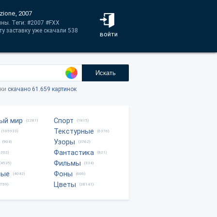
zione, 2007
ны. Теги: #2007 #FXX
Эту заставку уже скачали 538
войти
Искать
тки
скачано 61.659 картинок
ый мир
Спорт
(2281)
(1815)
Текстурные
(105933)
(6376)
Узоры
(904)
(3762)
Фантастика
0202)
(821)
Фильмы
(4535)
(334)
ные
Фоны
(4042)
(606)
Цветы
8759)
(28141)