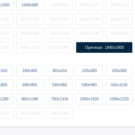
x1050
1440x900
1600x900
1600x1024
1600x1200
x1080
1920x1200
1920x1440
2048x1536
2560x1440
x1620
2880x1800
2560x2048
3200x2048
3200x2400
x2400
4096x2160
5120x2880
Оригинал: 1440x2400
x320
240x400
352x416
320x480
320x568
x800
480x854
540x960
640x960
640x1136
1280
960x1280
750x1334
1080x1920
1080x2220
x2560
1440x2880
1440x2960