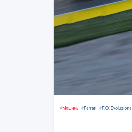
#
Машины
#
Ferrari
#
FXX Evoluzione