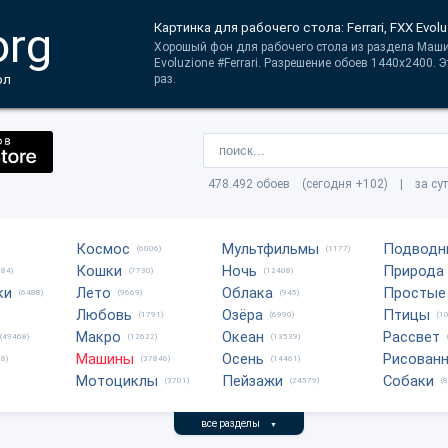
org
Картинка для рабочего стола: Ferrari, FXX Evolu
Хорошый фон для рабочего стола из раздела Маши
Evoluzione #Ferrari. Разрешение обоев 1440x2400. 
ол
раз.
478.492 обоев (сегодня +102) | за су
Космос
Мультфильмы
Подводн
(6006)
(1177)
Кошки
Ночь
Природа
684)
(7730)
(12408)
ки
Лето
Облака
Простые
(6488)
(9669)
(945)
Любовь
Озёра
Птицы
(1791)
(6990)
(1
Макро
Океан
Рассвет
(49468)
(12622)
(13539)
Машины
Осень
Рисован
8)
(37846)
(14461)
Мотоциклы
Пейзажи
Собаки
(3701)
(24579)
(
все разделы
▼