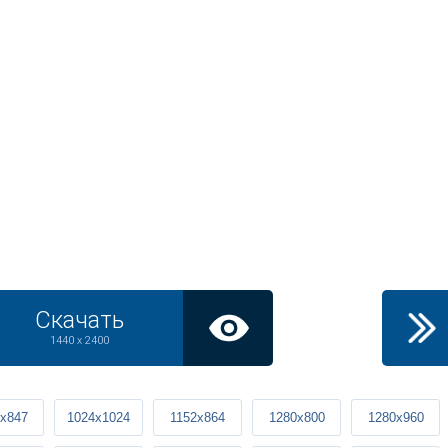
Скачать
1440 x 2400
x847
1024x1024
1152x864
1280x800
1280x960