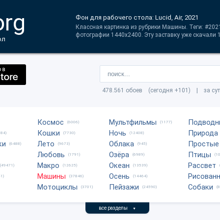
org
Фон для рабочего стола: Lucid, Air, 2021
Классная картинка из рубрики Машины. Теги: #2021
фотографии 1440x2400. Эту заставку уже скачали 1
ол
478.561 обоев (сегодня +101) | за су
Космос
Мультфильмы
Подводн
(6006)
(1177)
Кошки
Ночь
Природа
684)
(7730)
(12408)
ки
Лето
Облака
Простые
(6488)
(9673)
(945)
Любовь
Озёра
Птицы
(1791)
(6989)
(1
Макро
Океан
Рассвет
(49471)
(12625)
(13539)
Машины
Осень
Рисован
1)
(37846)
(14464)
Мотоциклы
Пейзажи
Собаки
(3701)
(24590)
(
все разделы
▼