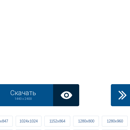
Скачать
1440 x 2400
x847
1024x1024
1152x864
1280x800
1280x960