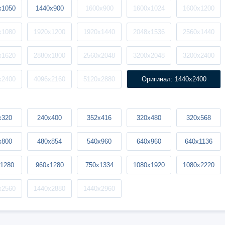
x1050
1440x900
1600x900
1600x1024
1600x1200
x1080
1920x1200
1920x1440
2048x1536
2560x1440
x1620
2880x1800
2560x2048
3200x2048
3200x2400
x2400
4096x2160
5120x2880
Оригинал: 1440x2400
x320
240x400
352x416
320x480
320x568
x800
480x854
540x960
640x960
640x1136
1280
960x1280
750x1334
1080x1920
1080x2220
x2560
1440x2880
1440x2960