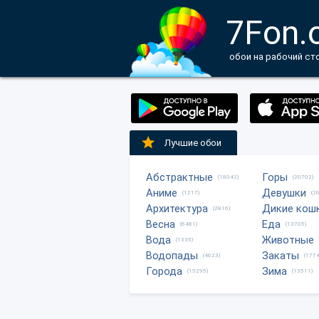
7Fon.
обои на рабочий ст
Лучшие обои
Абстрактные
Горы
(18042)
(20702)
Аниме
Девушки
(1217)
(2
Архитектура
Дикие кош
(2816)
Весна
Еда
(6481)
(13705)
Вода
Животные
(1335)
Водопады
Закаты
(4623)
(1774
Города
Зима
(15295)
(13511)