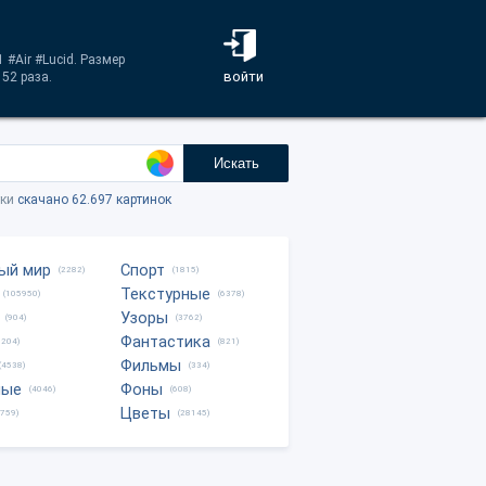
 #Air #Lucid. Размер
войти
52 раза.
Искать
тки
скачано 62.697 картинок
ый мир
Спорт
(2282)
(1815)
Текстурные
(105950)
(6378)
Узоры
(904)
(3762)
Фантастика
0204)
(821)
Фильмы
(4538)
(334)
ные
Фоны
(4046)
(608)
Цветы
8759)
(28145)