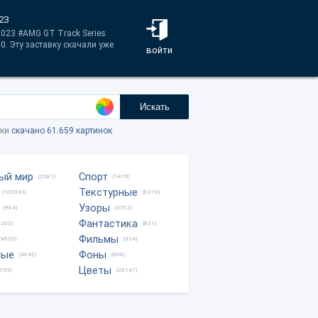
23
023 #AMG GT Track Series
0. Эту заставку скачали уже
войти
Искать
тки
скачано 61.659 картинок
ый мир
Спорт
(2281)
(1815)
Текстурные
(105933)
(6376)
Узоры
(904)
(3762)
Фантастика
0202)
(821)
Фильмы
(4535)
(334)
ные
Фоны
(4042)
(606)
Цветы
8759)
(28141)