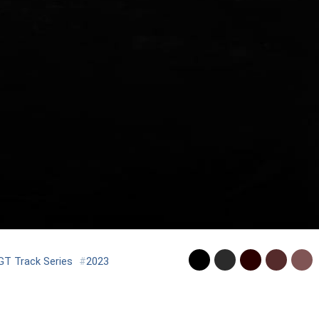
T Track Series
#
2023