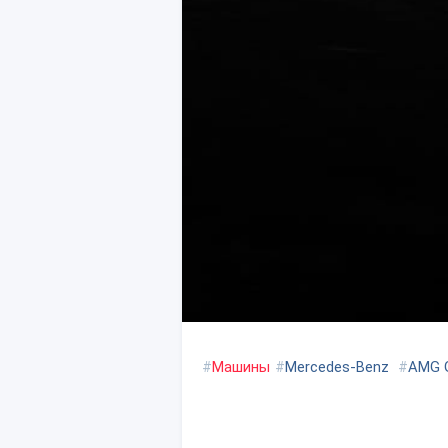
#
Машины
#
Mercedes-Benz
#
AMG G