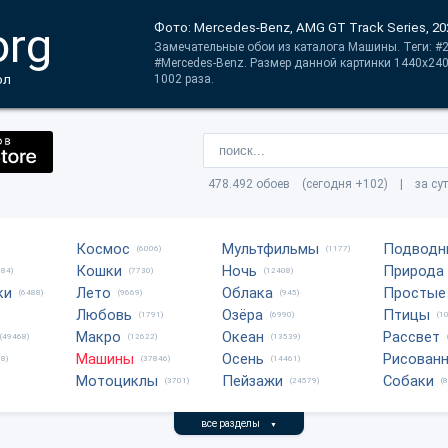
org
Фото: Mercedes-Benz, AMG GT Track Series, 20
Замечательные обои из каталога Машины. Теги: #2
#Mercedes-Benz. Размер данной картинки 1440x240
ол
1002 раза.
478.492 обоев (сегодня +102) | за су
Космос
Мультфильмы
Подводн
(6006)
(1177)
Кошки
Ночь
Природа
684)
(7730)
(12408)
ки
Лето
Облака
Простые
(6488)
(9669)
(945)
Любовь
Озёра
Птицы
(1791)
(6990)
(1
Макро
Океан
Рассвет
(49468)
(12622)
(13539)
Машины
Осень
Рисован
8)
(37846)
(14461)
Мотоциклы
Пейзажи
Собаки
(3701)
(24579)
(
все разделы
▼