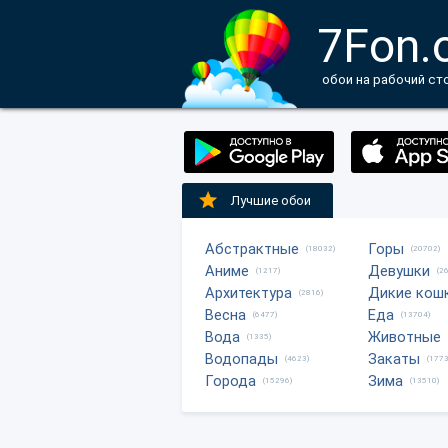
7Fon.
обои на рабочий ст
Лучшие обои
Абстрактные
Горы
(18032)
(20702)
Аниме
Девушки
(1217)
(2
Архитектура
Дикие кош
(2816)
Весна
Еда
(6477)
(13704)
Вода
Животные
(1335)
Водопады
Закаты
(4623)
(1773
Города
Зима
(15296)
(13510)