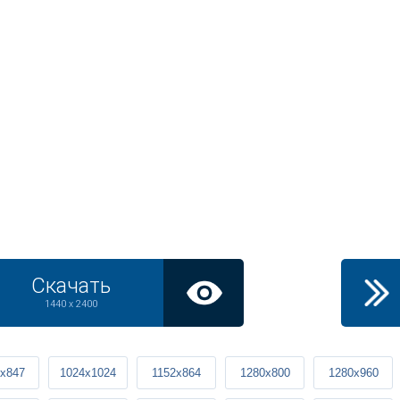
Скачать
1440 x 2400
x847
1024x1024
1152x864
1280x800
1280x960