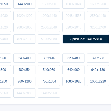
x1050
1440x900
1600x900
1600x1024
1600x1200
x1080
1920x1200
1920x1440
2048x1536
2560x1440
x1620
2880x1800
2560x2048
3200x2048
3200x2400
x2400
4096x2160
5120x2880
Оригинал: 1440x2400
x320
240x400
352x416
320x480
320x568
x800
480x854
540x960
640x960
640x1136
1280
960x1280
750x1334
1080x1920
1080x2220
x2560
1440x2880
1440x2960