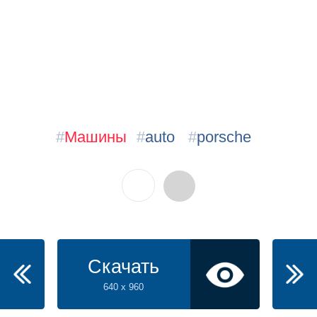
#
Машины
#
auto
#
porsche
Скачать
640 x 960