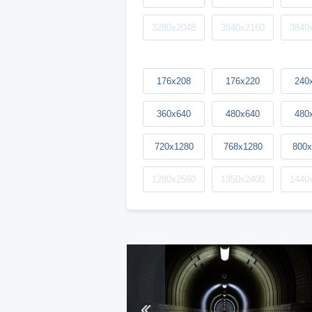
3280x2048
3840x2160
3840
176x208
176x220
240
360x640
480x640
480
720x1280
768x1280
800x
1280x2560
1350x2400
1440