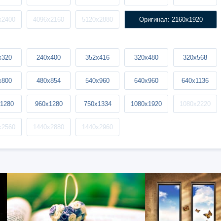
x2400
4096x2160
5120x2880
Оригинал: 2160x1920
x320
240x400
352x416
320x480
320x568
x800
480x854
540x960
640x960
640x1136
1280
960x1280
750x1334
1080x1920
1080x2220
x2560
1440x2880
1440x2960