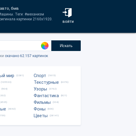
 авто, бмв
 Машины. Теги: #механизм
ригинала картинки 2160x1920.
войти
Искать
тки
скачано 62.157 картинок
ый мир
Спорт
(2281)
(1815)
Текстурные
(105933)
(6376)
Узоры
(904)
(3762)
Фантастика
0202)
(821)
Фильмы
(4535)
(334)
ные
Фоны
(4042)
(606)
Цветы
8759)
(28141)