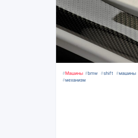
#
Машины
#
bmw
#
shift
#
машины
#
механизм