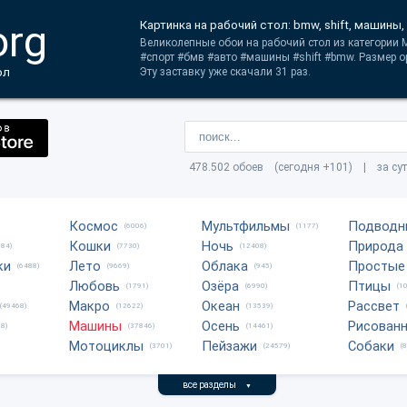
org
Картинка на рабочий стол: bmw, shift, машины,
Великолепные обои на рабочий стол из категории
#спорт #бмв #авто #машины #shift #bmw. Размер о
ол
Эту заставку уже скачали 31 раз.
478.502 обоев (сегодня +101) | за су
Космос
Мультфильмы
Подводн
(6006)
(1177)
Кошки
Ночь
Природа
684)
(7730)
(12408)
ки
Лето
Облака
Простые
(6488)
(9669)
(945)
Любовь
Озёра
Птицы
(1791)
(6990)
(1
Макро
Океан
Рассвет
(49468)
(12622)
(13539)
Машины
Осень
Рисован
8)
(37846)
(14461)
Мотоциклы
Пейзажи
Собаки
(3701)
(24579)
(
все разделы
▼