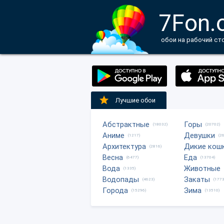
7Fon.
обои на рабочий ст
Лучшие обои
Абстрактные
Горы
(18032)
(20702)
Аниме
Девушки
(1217)
(2
Архитектура
Дикие кош
(2816)
Весна
Еда
(6477)
(13704)
Вода
Животные
(1335)
Водопады
Закаты
(4623)
(1773
Города
Зима
(15296)
(13510)