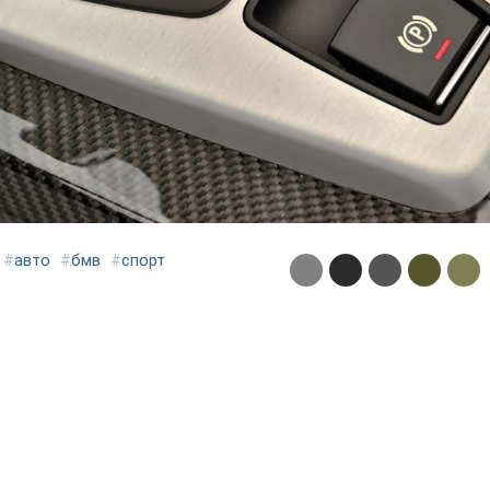
#
авто
#
бмв
#
спорт