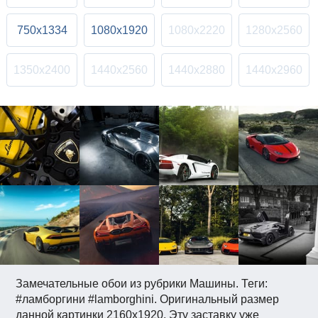
750x1334
1080x1920
1080x2220
1280x2560
1350x2400
1440x2560
1440x2880
1440x2960
Замечательные обои из рубрики Машины. Теги:
#ламборгини #lamborghini. Оригинальный размер
данной картинки 2160x1920. Эту заставку уже