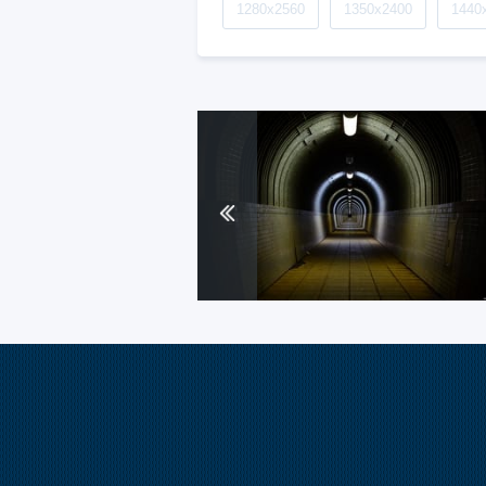
1280x2560
1350x2400
1440