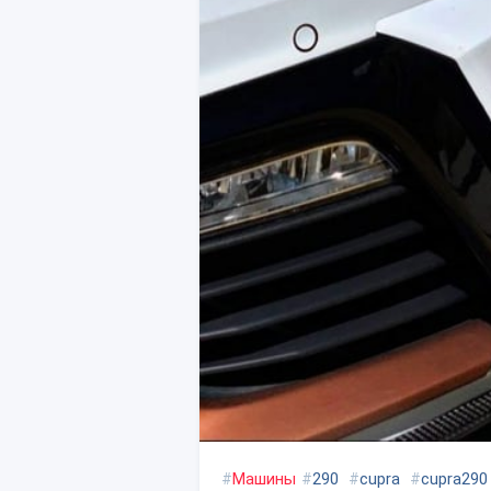
#
Машины
#
290
#
cupra
#
cupra290