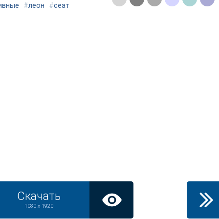
ивные
#
леон
#
сеат
Скачать
1080 x 1920