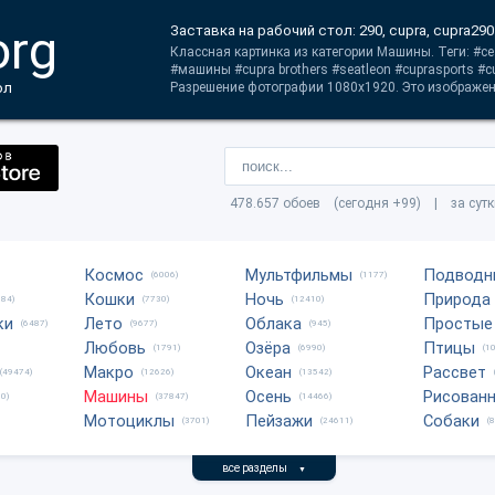
org
Заставка на рабочий стол: 290, cupra, cupra290
Классная картинка из категории Машины. Теги: #с
#машины #cupra brothers #seatleon #cuprasports #c
ол
Разрешение фотографии 1080x1920. Это изображени
478.657 обоев (сегодня +99) | за сут
Космос
Мультфильмы
Подводн
(6006)
(1177)
Кошки
Ночь
Природа
684)
(7730)
(12410)
ки
Лето
Облака
Простые
(6487)
(9677)
(945)
Любовь
Озёра
Птицы
(1791)
(6990)
(1
Макро
Океан
Рассвет
(49474)
(12626)
(13542)
Машины
Осень
Рисован
0)
(37847)
(14466)
Мотоциклы
Пейзажи
Собаки
(3701)
(24611)
(
все разделы
▼