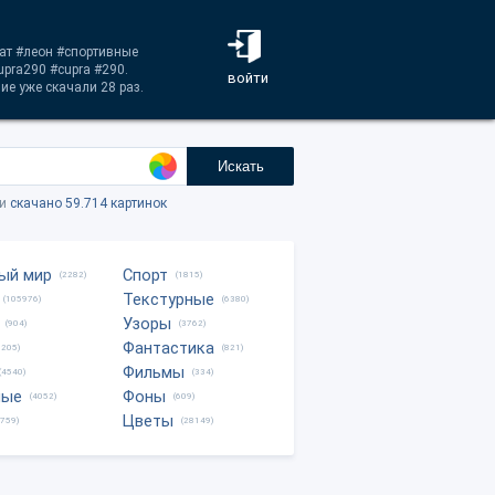
еат #леон #спортивные
upra290 #cupra #290.
войти
е уже скачали 28 раз.
Искать
ки
скачано 59.714 картинок
ый мир
Спорт
(2282)
(1815)
Текстурные
(105976)
(6380)
Узоры
(904)
(3762)
Фантастика
0205)
(821)
Фильмы
(4540)
(334)
ные
Фоны
(4052)
(609)
Цветы
8759)
(28149)