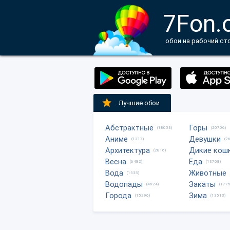
7Fon.
обои на рабочий ст
Лучшие обои
Абстрактные
Горы
(18053)
(20706)
Аниме
Девушки
(1217)
(2
Архитектура
Дикие кош
(2816)
Весна
Еда
(6482)
(13708)
Вода
Животные
(1335)
Водопады
Закаты
(4624)
(1775
Города
Зима
(15296)
(13513)