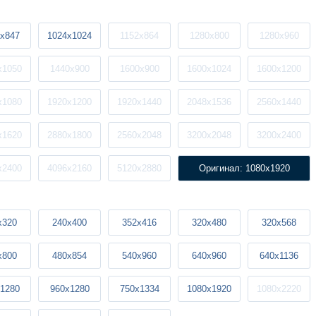
x847
1024x1024
1152x864
1280x800
1280x960
x1050
1440x900
1600x900
1600x1024
1600x1200
x1080
1920x1200
1920x1440
2048x1536
2560x1440
x1620
2880x1800
2560x2048
3200x2048
3200x2400
x2400
4096x2160
5120x2880
Оригинал: 1080x1920
x320
240x400
352x416
320x480
320x568
x800
480x854
540x960
640x960
640x1136
1280
960x1280
750x1334
1080x1920
1080x2220