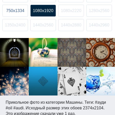
750x1334
1080x1920
1080x2220
1280x2560
1350x2400
1440x2560
1440x2880
1440x2960
Прикольное фото из категории Машины. Теги: #ауди
#oil #audi. Исходный размер этих обоев 2374x2104.
Это изображение скачали уже 1 раз.