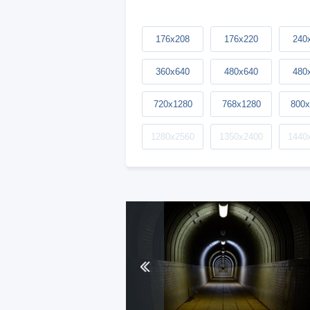
176x208
176x220
240
360x640
480x640
480
720x1280
768x1280
800x
1280x2560
1350x2400
1440