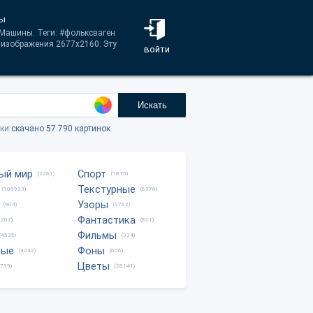
ны
 Машины. Теги: #фольксваген
 изображения 2677x2160. Эту
войти
Искать
тки
скачано 57.790 картинок
ый мир
Спорт
(2281)
(1815)
Текстурные
(105933)
(6376)
Узоры
(904)
(3762)
Фантастика
0202)
(821)
Фильмы
(4535)
(334)
ные
Фоны
(4042)
(606)
Цветы
8759)
(28141)