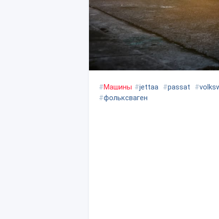
#
Машины
#
jettaa
#
passat
#
volks
#
фольксваген