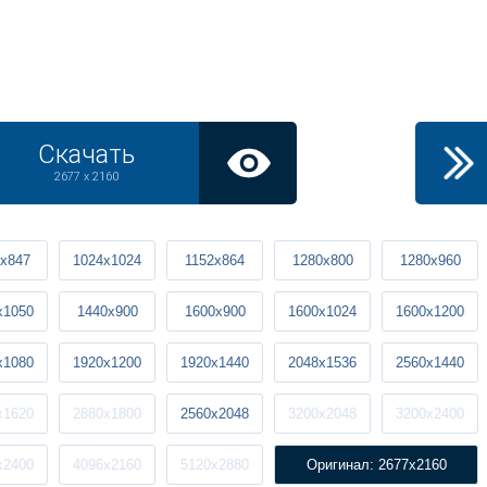
Скачать
2677 x 2160
x847
1024x1024
1152x864
1280x800
1280x960
x1050
1440x900
1600x900
1600x1024
1600x1200
x1080
1920x1200
1920x1440
2048x1536
2560x1440
x1620
2880x1800
2560x2048
3200x2048
3200x2400
x2400
4096x2160
5120x2880
Оригинал: 2677x2160