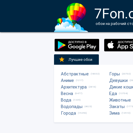
7Fon.
обои на рабочий ст
Лучшие обои
Абстрактные
Горы
(18032)
(20702)
Аниме
Девушки
(1217)
(2
Архитектура
Дикие кош
(2816)
Весна
Еда
(6477)
(13704)
Вода
Животные
(1335)
Водопады
Закаты
(4623)
(1773
Города
Зима
(15296)
(13510)