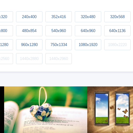
x320
240x400
352x416
320x480
320x568
x800
480x854
540x960
640x960
640x1136
1280
960x1280
750x1334
1080x1920
1080x2220
x2560
1440x2880
1440x2960