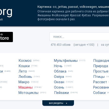
org
Картинка: cc, jettaa, passat, volkswagen, маши
Отличная картинка для рабочего стола из рубрики
#машины #volkswagen #passat #jettaa. Разрешение
ол
фотографию скачали 6 раз.
478.453 обоев (сегодня +100) | за су
Космос
Мультфильмы
Подводн
(6006)
(1177)
Кошки
Ночь
Природа
684)
(7730)
(12408)
ки
Лето
Облака
Простые
(6488)
(9669)
(945)
Любовь
Озёра
Птицы
(1791)
(6990)
(1
Макро
Океан
Рассвет
(49468)
(12622)
(13539)
Машины
Осень
Рисован
8)
(37846)
(14461)
Мотоциклы
Пейзажи
Собаки
(3701)
(24579)
(
все разделы
▼