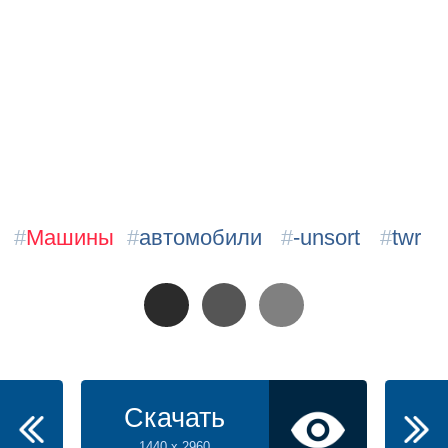
#
Машины
#
автомобили
#
-unsort
#
twr
Скачать
1440 x 2960