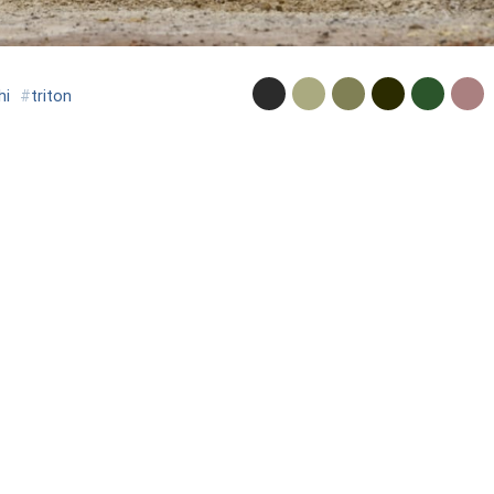
hi
#
triton