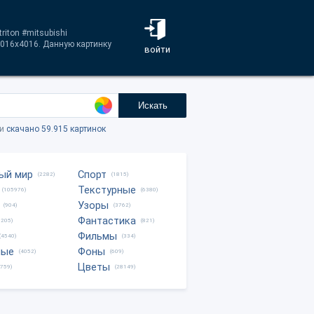
iton #mitsubishi
016x4016. Данную картинку
войти
Искать
ки
скачано 59.915 картинок
ый мир
Спорт
(2282)
(1815)
Текстурные
(105976)
(6380)
Узоры
(904)
(3762)
Фантастика
0205)
(821)
Фильмы
(4540)
(334)
ные
Фоны
(4052)
(609)
Цветы
8759)
(28149)