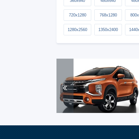
360x640
480x640
480
720x1280
768x1280
800x
1280x2560
1350x2400
1440