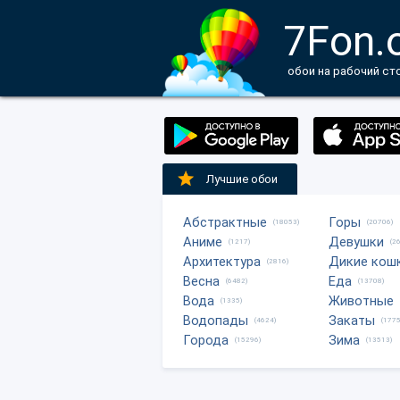
7Fon.
обои на рабочий ст
Лучшие обои
Абстрактные
Горы
(18053)
(20706)
Аниме
Девушки
(1217)
(2
Архитектура
Дикие кош
(2816)
Весна
Еда
(6482)
(13708)
Вода
Животные
(1335)
Водопады
Закаты
(4624)
(1775
Города
Зима
(15296)
(13513)