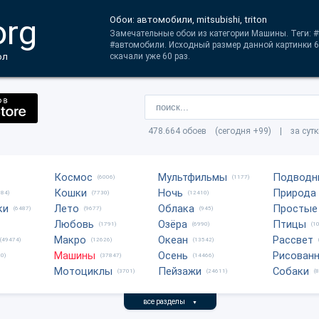
org
Обои: автомобили, mitsubishi, triton
Замечательные обои из категории Машины. Теги: #tr
#автомобили. Исходный размер данной картинки 6
ол
скачали уже 60 раз.
478.664 обоев (сегодня +99) | за сут
Космос
Мультфильмы
Подводн
(6006)
(1177)
Кошки
Ночь
Природа
684)
(7730)
(12410)
ки
Лето
Облака
Простые
(6487)
(9677)
(945)
Любовь
Озёра
Птицы
(1791)
(6990)
(1
Макро
Океан
Рассвет
(49474)
(12626)
(13542)
Машины
Осень
Рисован
0)
(37847)
(14466)
Мотоциклы
Пейзажи
Собаки
(3701)
(24611)
(
все разделы
▼