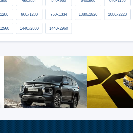
x800
480x854
540x960
640x960
640x1136
1280
960x1280
750x1334
1080x1920
1080x2220
x2560
1440x2880
1440x2960