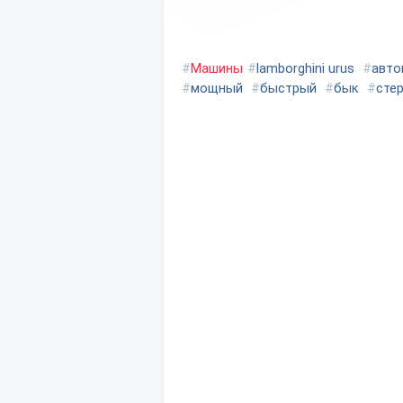
#
Машины
#
lamborghini urus
#
авто
#
мощный
#
быстрый
#
бык
#
сте