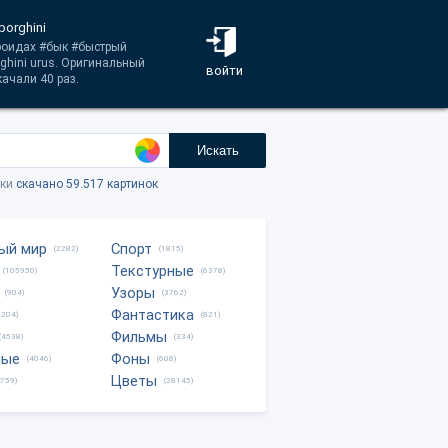
borghini
ероидах #бык #быстрый
ghini urus. Оригинальный
войти
ачали 40 раз.
Искать
тки
скачано 59.517 картинок
ый мир
Спорт
(2282)
(1815)
Текстурные
(105950)
(6378)
Узоры
(904)
(3762)
Фантастика
0204)
(821)
Фильмы
(4538)
(334)
ные
Фоны
(4046)
(608)
Цветы
8759)
(28145)