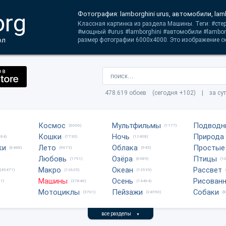
org
Фотография: lamborghini urus, автомобили, lam
Классная картинка из раздела Машины. Теги: #ст
#мощный #urus #lamborghini #автомобили #lambor
ол
размер фотографии 6000x4000. Это изображение ск
478.619 обоев (сегодня +102) | за су
Космос
Мультфильмы
Подводн
(6006)
(1177)
Кошки
Ночь
Природа
684)
(7730)
(12408)
ки
Лето
Облака
Простые
(6488)
(9673)
(945)
Любовь
Озёра
Птицы
(1791)
(6989)
(1
Макро
Океан
Рассвет
(49471)
(12625)
(13539)
Машины
Осень
Рисован
1)
(37846)
(14464)
Мотоциклы
Пейзажи
Собаки
(3701)
(24590)
(
все разделы
▼