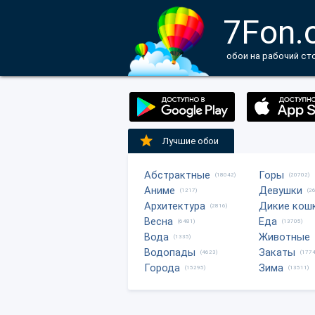
7Fon.
обои на рабочий ст
Лучшие обои
Абстрактные
Горы
(18042)
(20702)
Аниме
Девушки
(1217)
(2
Архитектура
Дикие кош
(2816)
Весна
Еда
(6481)
(13705)
Вода
Животные
(1335)
Водопады
Закаты
(4623)
(1774
Города
Зима
(15295)
(13511)