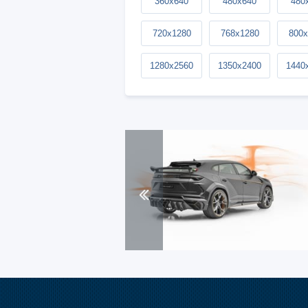
360x640
480x640
480
720x1280
768x1280
800x
1280x2560
1350x2400
1440