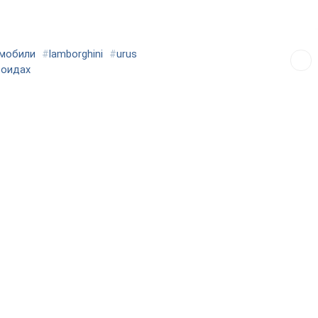
мобили
#
lamborghini
#
urus
роидах