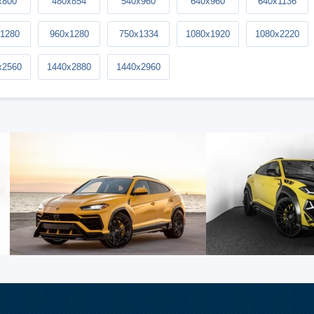
x800
480x854
540x960
640x960
640x1136
1280
960x1280
750x1334
1080x1920
1080x2220
x2560
1440x2880
1440x2960