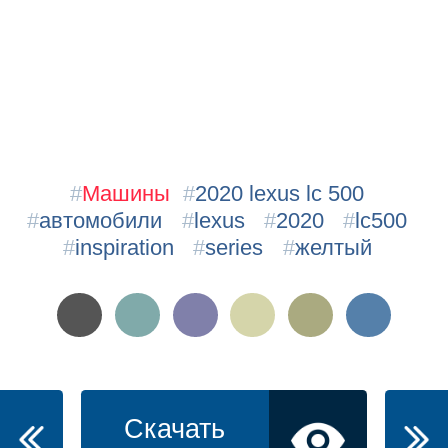
#
Машины
#
2020 lexus lc 500
#
автомобили
#
lexus
#
2020
#
lc500
#
inspiration
#
series
#
желтый
Скачать