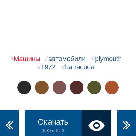
#
Машины
#
автомобили
#
plymouth
#
1972
#
barracuda
Скачать
1080 x 1920