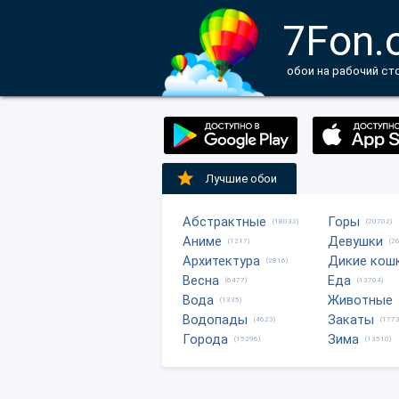
7Fon.
обои на рабочий ст
Лучшие обои
Абстрактные
Горы
(18032)
(20702)
Аниме
Девушки
(1217)
(2
Архитектура
Дикие кош
(2816)
Весна
Еда
(6477)
(13704)
Вода
Животные
(1335)
Водопады
Закаты
(4623)
(1773
Города
Зима
(15296)
(13510)