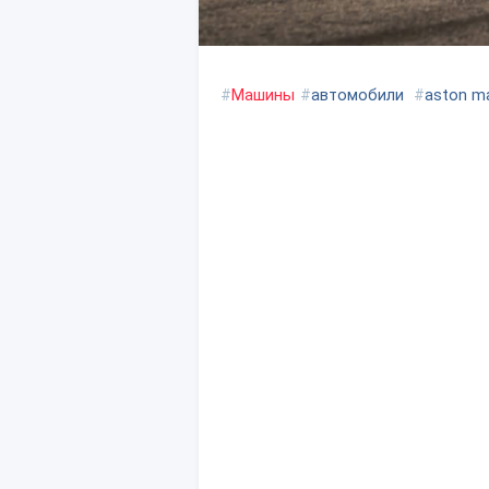
#
Машины
#
автомобили
#
aston ma