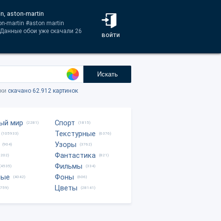
, aston-martin
n-martin #aston martin
Данные обои уже скачали 26
войти
Искать
тки
скачано 62.912 картинок
ый мир
Спорт
(2281)
(1815)
Текстурные
(105933)
(6376)
Узоры
(904)
(3762)
Фантастика
0202)
(821)
Фильмы
(4535)
(334)
ные
Фоны
(4042)
(606)
Цветы
8759)
(28141)