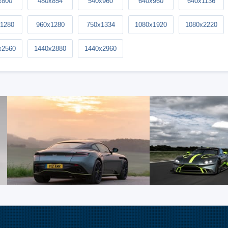
x800
480x854
540x960
640x960
640x1136
1280
960x1280
750x1334
1080x1920
1080x2220
x2560
1440x2880
1440x2960