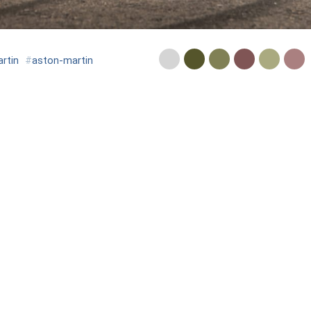
rtin
#
aston-martin