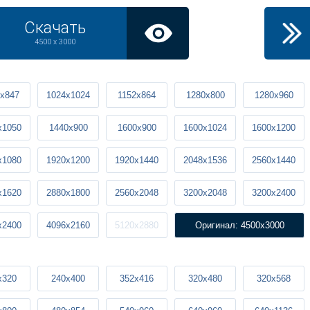
Скачать
4500 x 3000
x847
1024x1024
1152x864
1280x800
1280x960
x1050
1440x900
1600x900
1600x1024
1600x1200
x1080
1920x1200
1920x1440
2048x1536
2560x1440
x1620
2880x1800
2560x2048
3200x2048
3200x2400
x2400
4096x2160
5120x2880
Оригинал: 4500x3000
x320
240x400
352x416
320x480
320x568