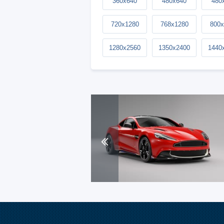
360x640
480x640
480
720x1280
768x1280
800x
1280x2560
1350x2400
1440