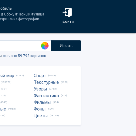
мобиль
Вид Сбоку #Черный #Улица
разрешение фотографии
войти
.
Искать
ки
скачано 59.792 картинок
ый мир
Спорт
(2282)
(1815)
Текстурные
(105976)
(6380)
Узоры
(904)
(3762)
Фантастика
0205)
(821)
Фильмы
(4540)
(334)
ные
Фоны
(4052)
(609)
Цветы
8759)
(28149)