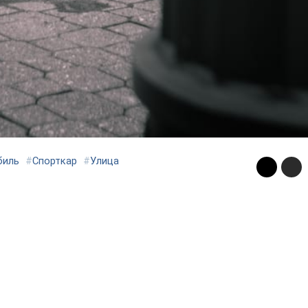
биль
#
Спорткар
#
Улица