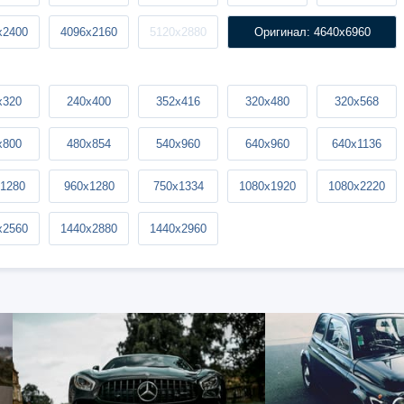
x2400
4096x2160
5120x2880
Оригинал: 4640x6960
x320
240x400
352x416
320x480
320x568
x800
480x854
540x960
640x960
640x1136
1280
960x1280
750x1334
1080x1920
1080x2220
x2560
1440x2880
1440x2960