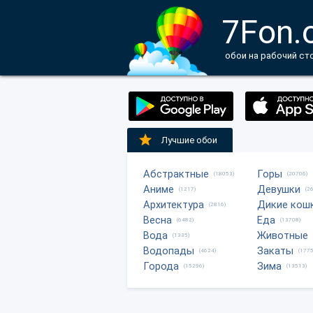
7Fon.
обои на рабочий ст
Лучшие обои
Абстрактные
Горы
(18053)
(20706)
Аниме
Девушки
(1217)
(2
Архитектура
Дикие кош
(2816)
Весна
Еда
(6482)
(13708)
Вода
Животные
(1335)
Водопады
Закаты
(4624)
(1775
Города
Зима
(15296)
(13513)