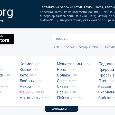
org
Заставка на рабочий стол: Тачки (Cars), Авто
Классная картинка из категории Машины. Теги: #
#Спорткар #Автомобиль #Тачки (Cars). Исходное 
ол
4640x6960. Данную картинку уже скачали 163 раза
478.657 обоев (сегодня +99) | за сут
Космос
Мультфильмы
Подводн
(6006)
(1177)
Кошки
Ночь
Природа
684)
(7730)
(12410)
ки
Лето
Облака
Простые
(6487)
(9677)
(945)
Любовь
Озёра
Птицы
(1791)
(6990)
(1
Макро
Океан
Рассвет
(49474)
(12626)
(13542)
Машины
Осень
Рисован
0)
(37847)
(14466)
Мотоциклы
Пейзажи
Собаки
(3701)
(24611)
(
все разделы
▼