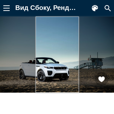
Вид Сбоку, Рендж Ровер (Range Rover) Обои