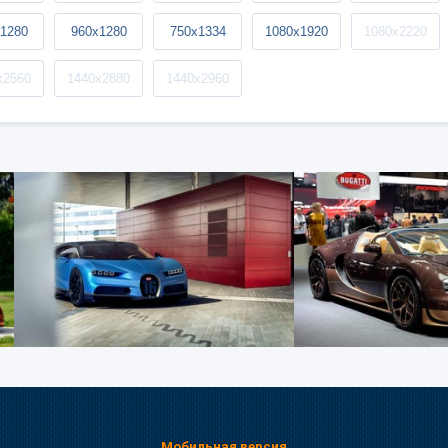
1280
960x1280
750x1334
1080x1920
1080x2220
x2560
1440x2880
1440x2960
Мобильная версия