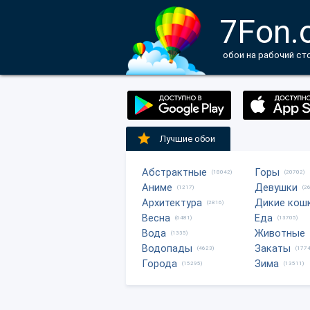
7Fon.
обои на рабочий ст
Лучшие обои
Абстрактные
Горы
(18042)
(20702)
Аниме
Девушки
(1217)
(2
Архитектура
Дикие кош
(2816)
Весна
Еда
(6481)
(13705)
Вода
Животные
(1335)
Водопады
Закаты
(4623)
(1774
Города
Зима
(15295)
(13511)