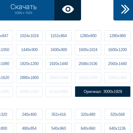
Скачать
3000 x 1929
x847
1024x1024
1152x864
1280x800
1280x960
x1050
1440x900
1600x900
1600x1024
1600x1200
x1080
1920x1200
1920x1440
2048x1536
2560x1440
x1620
2880x1800
2560x2048
3200x2048
3200x2400
x2400
4096x2160
5120x2880
Оригинал: 3000x1929
x320
240x400
352x416
320x480
320x568
x800
480x854
540x960
640x960
640x1136