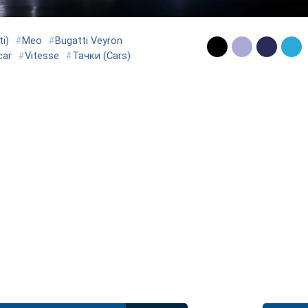
i)
#
Meo
#
Bugatti Veyron
car
#
Vitesse
#
Тачки (Cars)