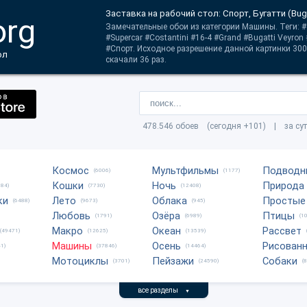
Заставка на рабочий стол: Спорт, Бугатти (Bug
org
Замечательные обои из категории Машины. Теги: #Т
#Supercar #Costantini #16-4 #Grand #Bugatti Veyron 
#Спорт. Исходное разрешение данной картинки 300
ол
скачали 36 раз.
478.546 обоев (сегодня +101) | за су
Космос
Мультфильмы
Подводн
(6006)
(1177)
Кошки
Ночь
Природа
684)
(7730)
(12408)
ки
Лето
Облака
Простые
(6488)
(9673)
(945)
Любовь
Озёра
Птицы
(1791)
(6989)
(1
Макро
Океан
Рассвет
(49471)
(12625)
(13539)
Машины
Осень
Рисован
1)
(37846)
(14464)
Мотоциклы
Пейзажи
Собаки
(3701)
(24590)
(
все разделы
▼