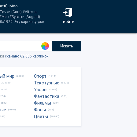
atti), Meo
ачки (Cars) #Vitesse
#Meo #Бугатти (Bugatti)
войти
0x1929. Эту картинку уже
Искать
тки
скачано 62.556 картинок
ый мир
Спорт
(2282)
(1815)
Текстурные
(105950)
(6378)
Узоры
(904)
(3762)
Фантастика
0204)
(821)
Фильмы
(4538)
(334)
ные
Фоны
(4046)
(608)
Цветы
8759)
(28145)