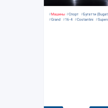
#
Машины
#
Спорт
#
Бугатти (Bugatt
#
Grand
#
16-4
#
Costantini
#
Super