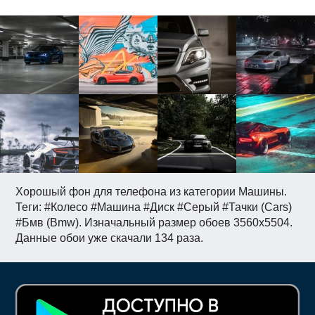
Хорошый фон для телефона из категории Машины.
Теги: #Колесо #Машина #Диск #Серый #Тачки (Cars)
#Бмв (Bmw). Изначальный размер обоев 3560x5504.
Данные обои уже скачали 134 раза.