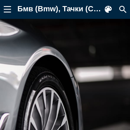
Бмв (Bmw), Тачки (Cars), Серый, Диск Заставка на телефон