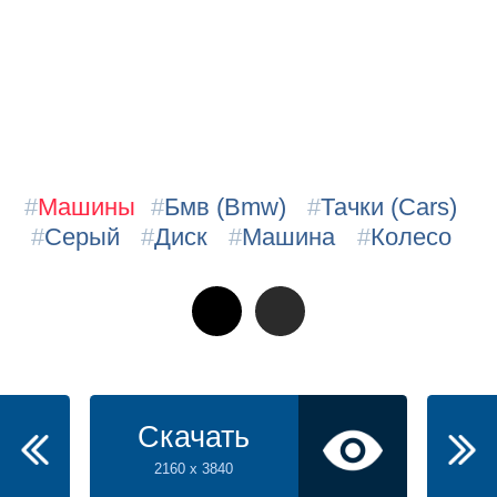
#
Машины
#
Бмв (Bmw)
#
Тачки (Cars)
#
Серый
#
Диск
#
Машина
#
Колесо
Скачать
2160 x 3840