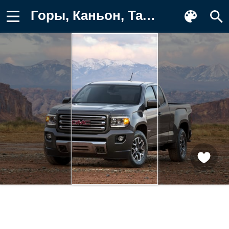
Горы, Каньон, Тачки (Cars), Gmc, Пикап Картинка для телефона