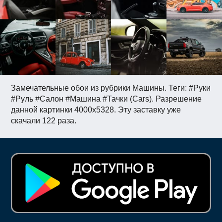
Замечательные обои из рубрики Машины. Теги: #Руки
#Руль #Салон #Машина #Тачки (Cars). Разрешение
данной картинки 4000x5328. Эту заставку уже
скачали 122 раза.