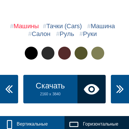
#
Машины
#
Тачки (Cars)
#
Машина
#
Салон
#
Руль
#
Руки
Скачать
2160 x 3840
Вертикальные
Горизонтальные