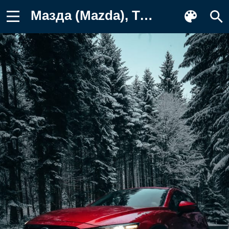
Мазда (Mazda), Тачки (Cars), Mazda6 Картинка для телефона