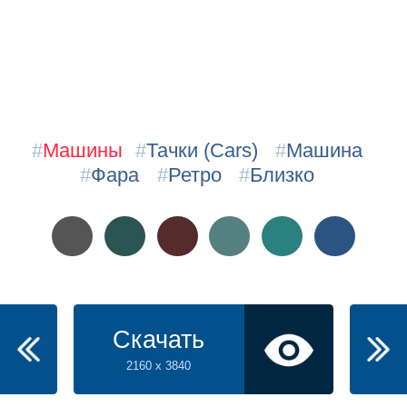
#
Машины
#
Тачки (Cars)
#
Машина
#
Фара
#
Ретро
#
Близко
Скачать
2160 x 3840