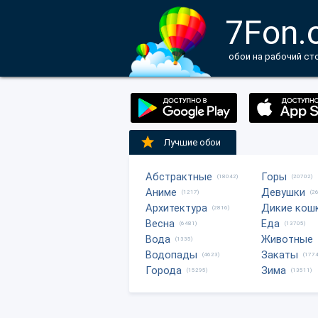
7Fon.
обои на рабочий ст
Лучшие обои
Абстрактные
Горы
(18042)
(20702)
Аниме
Девушки
(1217)
(2
Архитектура
Дикие кош
(2816)
Весна
Еда
(6481)
(13705)
Вода
Животные
(1335)
Водопады
Закаты
(4623)
(1774
Города
Зима
(15295)
(13511)