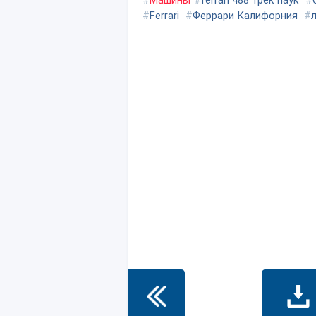
#
Машины
#
ferrari 488 трек паук
#
#
Ferrari
#
Феррари Калифорния
#