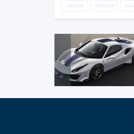
1280x2560
1350x2400
1440