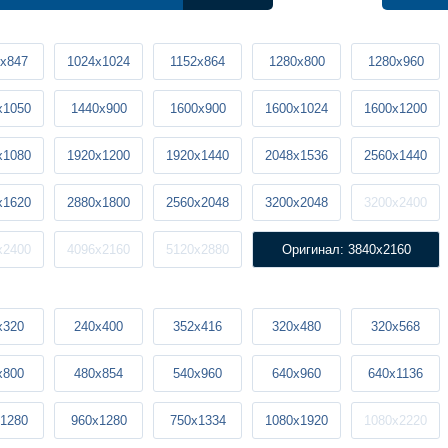
x847
1024x1024
1152x864
1280x800
1280x960
x1050
1440x900
1600x900
1600x1024
1600x1200
x1080
1920x1200
1920x1440
2048x1536
2560x1440
x1620
2880x1800
2560x2048
3200x2048
3200x2400
x2400
4096x2160
5120x2880
Оригинал: 3840x2160
x320
240x400
352x416
320x480
320x568
x800
480x854
540x960
640x960
640x1136
1280
960x1280
750x1334
1080x1920
1080x2220