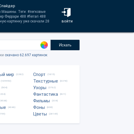
 Спайдер
и Машины. Теги: #легковые
 Феррари 488 #ferrari 488
войти
ную картинку уже скачали 28
Искать
тки
скачано 62.697 картинок
ый мир
Спорт
(2282)
(1815)
Текстурные
(105950)
(6378)
Узоры
(904)
(3762)
Фантастика
0204)
(821)
Фильмы
(4538)
(334)
ные
Фоны
(4046)
(608)
Цветы
8759)
(28145)