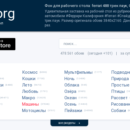
Фон для рабочего стола: ferrari 488 трек паук,
org
Удивительная заставка на рабочий стол из рубрик
автомобили #Феррари Калифорния #Ferrari #Спайдер
трек паук. Размер оригинала обоев 3840x2160. Дан
ол
раз.
478.561 обоев (сегодня +101) | за су
Космос
Мультфильмы
Подводн
(6006)
(1177)
Кошки
Ночь
Природа
684)
(7730)
(12408)
ки
Лето
Облака
Простые
(6488)
(9673)
(945)
Любовь
Озёра
Птицы
(1791)
(6989)
(1
Макро
Океан
Рассвет
(49471)
(12625)
(13539)
Машины
Осень
Рисован
1)
(37846)
(14464)
Мотоциклы
Пейзажи
Собаки
(3701)
(24590)
(
все разделы
▼