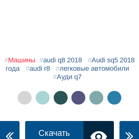
#
Машины
#
audi q8 2018
#
Audi sq5 2018
года
#
audi r8
#
легковые автомобили
#
Ауди q7
Скачать